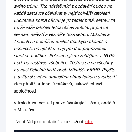
svého tr
ů
nu. Tito návšt
ě
vníci z podsv
ě
tí budou na
každé zastávce o
č
ekávat ty nejzlobiv
ě
jší ratolesti.
Luciferova kniha h
ř
ích
ů
je již tém
ěř
plná
. Máte-li za
to, že vaše ratolest letos občas zlobila, připravte
seznam neřestí a vezměte ho s sebou.
Mikuláš a
Andílek se nem
ů
žou do
č
kat d
ě
tských
ř
íkanek a
básni
č
ek, na oplátku mají pro d
ě
ti p
ř
ipravenou
sladkou nadílku. Pekelnou jízdu zahájíme v 16:00
hod. na zastávce Všebo
ř
ice. T
ě
šíme se na všechny
na naší Pekelné jízd
ě
aneb Mikuláši v MHD. P
ř
ij
ď
te
a užijte si s námi atmosféru plnou legrace a radosti
,
“
akci přiblížila Jana Dvořáková, tisková mluvčí
společnosti.
V trolejbusu cestují pouze účinkující – čerti, andělé
a Mikuláši.
Jízdní řád je orientační a ke stažení
zde.