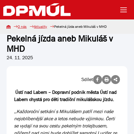
O nás
Aktuality
Pekelná jízda aneb Mikuláš v MHD
Pekelná jízda aneb Mikuláš v
MHD
24. 11. 2025
Sdílet
Ústí nad Labem – Dopravní podnik města Ústí nad
Labem chystá pro děti tradiční mikulášskou jízdu.
,,Každoroční setkání s Mikulášem patří mezi naše
nejoblíbenější akce a letos nebude výjimkou.
Č
erti
se vydají na svou cestu pekelným trolejbusem,
p
ř
i
č
emž nad nimi bude dohlížet samotný Lucifer ze