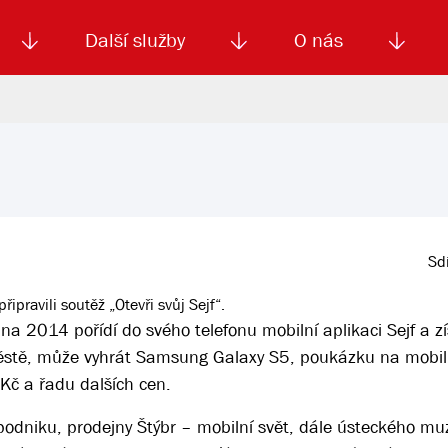
Další služby
O nás
Autoškola
Od
enku
Smluvní doprava
Výběrová řízení
Jízdné MHD
El. jízdenka (EOS)
Kariéra
Podm
Sdí
ipravili soutěž „Otevři svůj Sejf“.
na 2014 pořídí do svého telefonu mobilní aplikaci Sejf a z
 městě, může vyhrát Samsung Galaxy S5, poukázku na mobil
Kč a řadu dalších cen.
podniku, prodejny Štýbr – mobilní svět, dále ústeckého mu