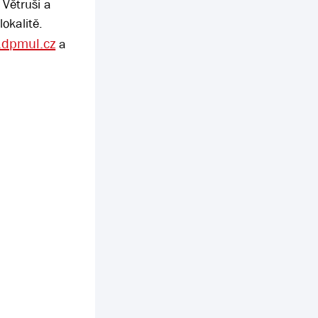
 Větruši a
okalitě.
dpmul.cz
a