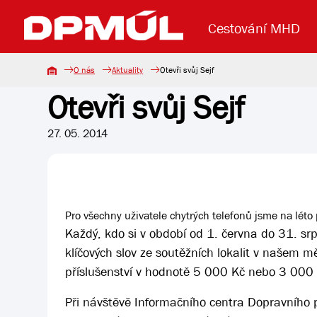
Cestování MHD
O nás
Aktuality
Otevři svůj Sejf
Otevři svůj Sejf
Uzavření mostu Dr. E. Beneše
Lanová dráha
Základní údaje
Reklama
Aktuality
Koupit jízd
27. 05. 2014
Pro všechny uživatele chytrých telefonů jsme na léto př
Každý, kdo si v období od 1. června do 31. srp
klíčových slov ze soutěžních lokalit v našem
příslušenství v hodnotě 5 000 Kč nebo 3 000 
Při návštěvě Informačního centra Dopravního 