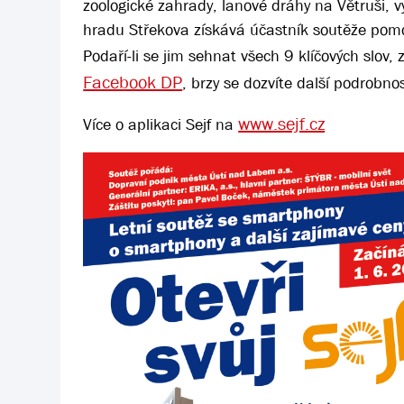
zoologické zahrady, lanové dráhy na Větruši, 
hradu Střekova získává účastník soutěže pomoc
Podaří-li se jim sehnat všech 9 klíčových slov,
Facebook DP
, brzy se dozvíte další podrobnos
www.sejf.cz
Více o aplikaci Sejf na