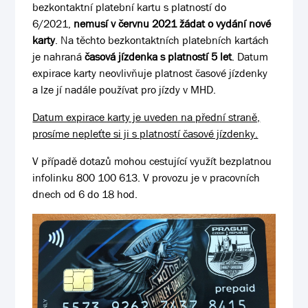
bezkontaktní platební kartu s platností do
6/2021,
nemusí v červnu 2021 žádat o vydání nové
karty
. Na těchto bezkontaktních platebních kartách
je nahraná
časová jízdenka s platností 5 let
. Datum
expirace karty neovlivňuje platnost časové jízdenky
a lze jí nadále používat pro jízdy v MHD.
Datum expirace karty je uveden na přední straně,
prosíme nepleťte si ji s platností časové jízdenky.
V případě dotazů mohou cestující využít bezplatnou
infolinku 800 100 613. V provozu je v pracovních
dnech od 6 do 18 hod.