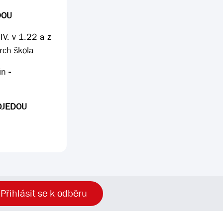
DOU
IV. v 1.22 a z
rch škola
din
-
OJEDOU
Přihlásit se k odběru