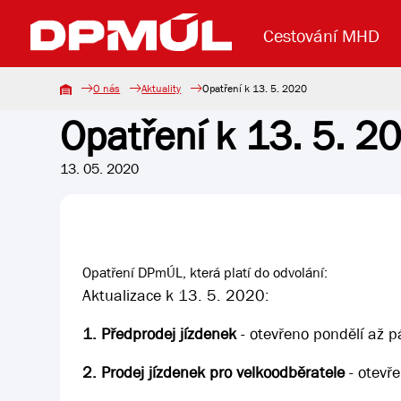
Cestování MHD
O nás
Aktuality
Opatření k 13. 5. 2020
Opatření k 13. 5. 2
Uzavření mostu Dr. E. Beneše
Lanová dráha
Základní údaje
Reklama
Aktuality
Koupit jízd
13. 05. 2020
Opatření DPmÚL, která platí do odvolání:
Aktualizace k 13. 5. 2020:
1. Předprodej jízdenek
- otevřeno pondělí až 
2. Prodej jízdenek pro velkoodběratele
- otevř