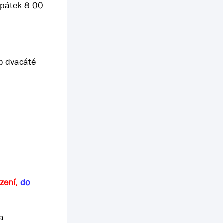
 pátek 8:00 –
o dvacáté
ezení,
do
a: