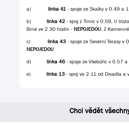
a)
linka 41
- spoje ze Skalky v 0.49 a 1
b)
linka 42
- spoj z Trmic v 0.59, U Voz
Brné ve 2.30 hodin -
NEPOJEDOU.
Z Kamennéh
c)
linka 43
- spoje ze Severní Terasy v
NEPOJEDOU
d)
linka 46
- spoje ze Všebořic v 0.57 a
e)
linka 13
- spoj ve 2.11 od Divadla a
Chci vědět všechn