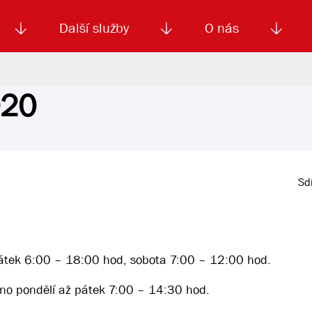
Další služby
O nás
020
Autoškola
Od
enku
Smluvní doprava
Výběrová řízení
Jízdné MHD
El. jízdenka (EOS)
Kariéra
Podm
Sdí
pátek 6:00 – 18:00 hod, sobota 7:00 – 12:00 hod.
eno pondělí až pátek 7:00 – 14:30 hod.