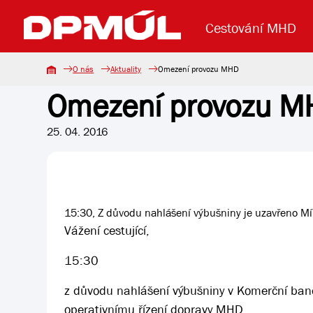
Cestování MHD
O nás
Aktuality
Omezení provozu MHD
Omezení provozu 
Uzavření mostu Dr. E. Beneše
Lanová dráha
Základní údaje
Reklama
Aktuality
Koupit jízd
25. 04. 2016
15:30, Z důvodu nahlášení výbušniny je uzavřeno Mír
Vážení cestující,
15:30
z důvodu nahlášení výbušniny v Komerční ban
operativnímu řízení dopravy MHD.