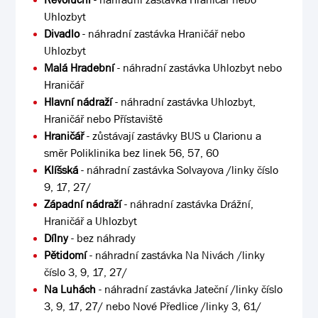
Uhlozbyt
Divadlo
- náhradní zastávka Hraničář nebo
Uhlozbyt
Malá Hradební
- náhradní zastávka Uhlozbyt nebo
Hraničář
Hlavní nádraží
- náhradní zastávka Uhlozbyt,
Hraničář nebo Přístaviště
Hraničář
- zůstávají zastávky BUS u Clarionu a
směr Poliklinika bez linek 56, 57, 60
Klíšská
- náhradní zastávka Solvayova /linky číslo
9, 17, 27/
Západní nádraží
- náhradní zastávka Drážní,
Hraničář a Uhlozbyt
Dílny
- bez náhrady
Pětidomí
- náhradní zastávka Na Nivách /linky
číslo 3, 9, 17, 27/
Na Luhách
- náhradní zastávka Jateční /linky číslo
3, 9, 17, 27/ nebo Nové Předlice /linky 3, 61/