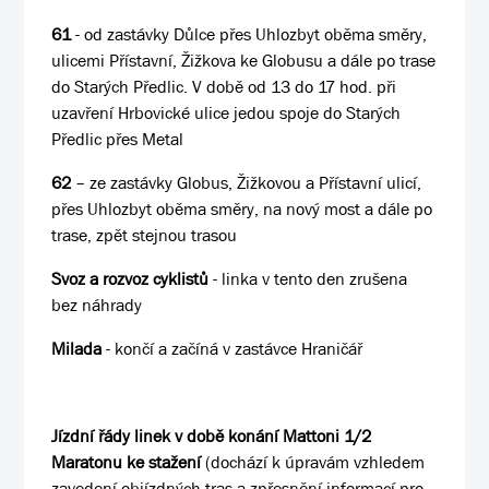
61
- od zastávky Důlce přes Uhlozbyt oběma směry,
ulicemi Přístavní, Žižkova ke Globusu a dále po trase
do Starých Předlic. V době od 13 do 17 hod. při
uzavření Hrbovické ulice jedou spoje do Starých
Předlic přes Metal
62
– ze zastávky Globus, Žižkovou a Přístavní ulicí,
přes Uhlozbyt oběma směry, na nový most a dále po
trase, zpět stejnou trasou
Svoz a rozvoz cyklistů
- linka v tento den zrušena
bez náhrady
Milada
- končí a začíná v zastávce Hraničář
Jízdní řády linek v době konání Mattoni 1/2
Maratonu ke stažení
(dochází k úpravám vzhledem
zavedení objízdných tras a zpřesnění informací pro