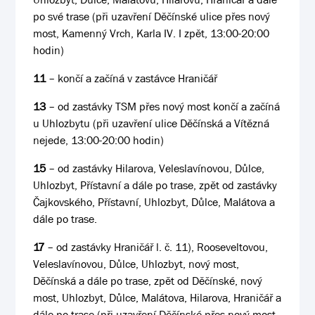
po své trase (při uzavření Děčínské ulice přes nový
most, Kamenný Vrch, Karla IV. I zpět, 13:00-20:00
hodin)
11
– končí a začíná v zastávce Hraničář
13
– od zastávky TSM přes nový most končí a začíná
u Uhlozbytu (při uzavření ulice Děčínská a Vítězná
nejede, 13:00-20:00 hodin)
15
– od zastávky Hilarova, Veleslavínovou, Důlce,
Uhlozbyt, Přístavní a dále po trase, zpět od zastávky
Čajkovského, Přístavní, Uhlozbyt, Důlce, Malátova a
dále po trase.
17
– od zastávky Hraničář l. č. 11), Rooseveltovou,
Veleslavínovou, Důlce, Uhlozbyt, nový most,
Děčínská a dále po trase, zpět od Děčínské, nový
most, Uhlozbyt, Důlce, Malátova, Hilarova, Hraničář a
dále po trase (při uzavření Děčínské přes nový most,