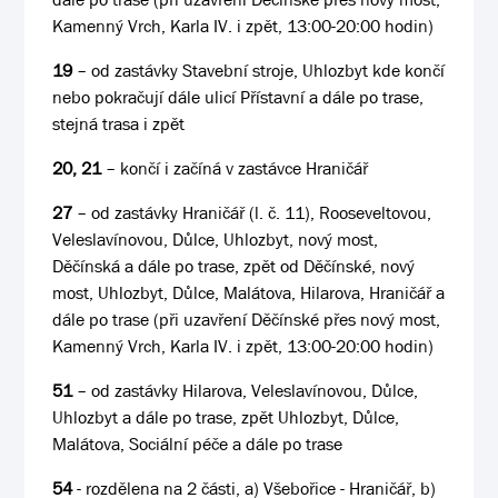
Kamenný Vrch, Karla IV. i zpět, 13:00-20:00 hodin)
19
– od zastávky Stavební stroje, Uhlozbyt kde končí
nebo pokračují dále ulicí Přístavní a dále po trase,
stejná trasa i zpět
20, 21
– končí i začíná v zastávce Hraničář
27
– od zastávky Hraničář (l. č. 11), Rooseveltovou,
Veleslavínovou, Důlce, Uhlozbyt, nový most,
Děčínská a dále po trase, zpět od Děčínské, nový
most, Uhlozbyt, Důlce, Malátova, Hilarova, Hraničář a
dále po trase (při uzavření Děčínské přes nový most,
Kamenný Vrch, Karla IV. i zpět, 13:00-20:00 hodin)
51
– od zastávky Hilarova, Veleslavínovou, Důlce,
Uhlozbyt a dále po trase, zpět Uhlozbyt, Důlce,
Malátova, Sociální péče a dále po trase
54
- rozdělena na 2 části, a) Všebořice - Hraničář, b)