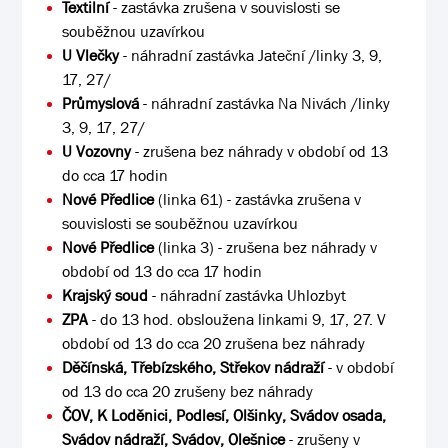
Textilní
- zastávka zrušena v souvislosti se
souběžnou uzavírkou
U Vlečky
- náhradní zastávka Jateční /linky 3, 9,
17, 27/
Průmyslová
- náhradní zastávka Na Nivách /linky
3, 9, 17, 27/
U Vozovny
- zrušena bez náhrady v období od 13
do cca 17 hodin
Nové Předlice
(linka 61) - zastávka zrušena v
souvislosti se souběžnou uzavírkou
Nové Předlice
(linka 3) - zrušena bez náhrady v
období od 13 do cca 17 hodin
Krajský soud
- náhradní zastávka Uhlozbyt
ZPA
- do 13 hod. obsloužena linkami 9, 17, 27. V
období od 13 do cca 20 zrušena bez náhrady
Děčínská, Třebízského, Střekov nádraží
- v období
od 13 do cca 20 zrušeny bez náhrady
ČOV, K Loděnici, Podlesí, Olšinky, Svádov osada,
Svádov nádraží, Svádov, Olešnice
- zrušeny v