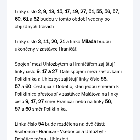
Linky číslo
2, 9, 13, 15, 17, 19, 27, 51, 55, 56, 57,
60, 61
a
62
budou v tomto období vedeny po
objízdných trasách.
Linky číslo
3, 11, 20, 21
a linka
Milada
budou
ukončeny v zastávce Hraničář.
Spojení mezi Uhlozbytem a Hraničářem zajišťují
linky číslo
9, 17 a 27
. Dále spojení mezi zastávkami
Poliklinika a Uhlozbyt zajišťují linky číslo
56,
57
a
60
. Cestující z Dobětic, kteří jedou směrem k
Poliklinice přestoupí v zastávce Malátova na linky
číslo
9, 17, 27
směr Hraničář nebo na linky
56,
57
a
60
směr Poliklinika.
Linka číslo
54
bude rozdělena na dvě části:
Všebořice - Hraničář - Všebořice a Uhlozbyt -
Dobětice točna - Uhlozbyt.