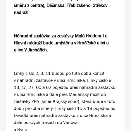
směru z centra), Děčínská, Třebízského, Střekov
nádraží.
Náhradní zastávka za zastávky Malá Hradební a
Hlavní nádraží bude umístěna v Hrnčířské ulici u
ulice V Jirchářích.
Linky číslo 2, 3, 11 budou po tuto dobu končit
v náhradní zastávce v ulici Hrnčířská. Linky číslo 9,
13, 17, 27, 60 a 62 pojedou přes náhradní zastávku
v ulici Hrnčířská a dále přes Mariánský most do
zastávky ZPA (směr Krajský soud), která bude v tuto
dobu pro oba směry. Linky číslo 15 a 19 pojedou od
Divadla přes náhradní zastávku v ulici Hrnčířská a
dále po svých trasách do Vaňova
a Ryjic.