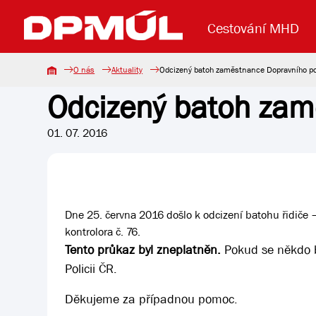
Cestování MHD
O nás
Aktuality
Odcizený batoh zaměstnance Dopravního p
Odcizený batoh zam
Uzavření mostu Dr. E. Beneše
Lanová dráha
Základní údaje
Reklama
Aktuality
Koupit jízd
01. 07. 2016
Dne 25. června 2016 došlo k odcizení batohu řidiče 
kontrolora č. 76.
Tento průkaz byl zneplatněn.
Pokud se někdo b
Policii ČR.
Děkujeme za případnou pomoc.