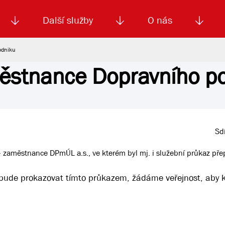
Další služby
O nás
odniku
ěstnance Dopravního p
Autoškola
Od
enku
Smluvní doprava
Výběrová řízení
Jízdné MHD
El. jízdenka (EOS)
Kariéra
Podm
Sdí
– zaměstnance DPmÚL a.s., ve kterém byl mj. i služební průkaz pře
ude prokazovat tímto průkazem, žádáme veřejnost, aby 