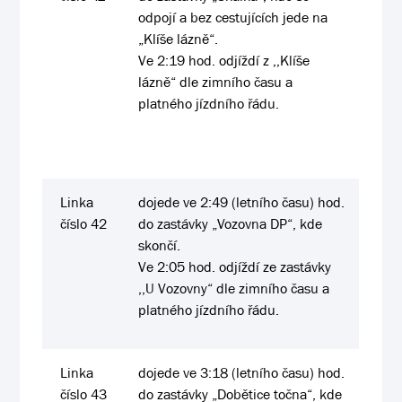
odpojí a bez cestujících jede na
„Klíše lázně“.
Ve 2:19 hod. odjíždí z ,,Klíše
lázně“ dle zimního času a
platného jízdního řádu.
Linka
dojede ve 2:49 (letního času) hod.
číslo 42
do zastávky „Vozovna DP“, kde
skončí.
Ve 2:05 hod. odjíždí ze zastávky
,,U Vozovny“ dle zimního času a
platného jízdního řádu.
Linka
dojede ve 3:18 (letního času) hod.
číslo 43
do zastávky „Dobětice točna“, kde