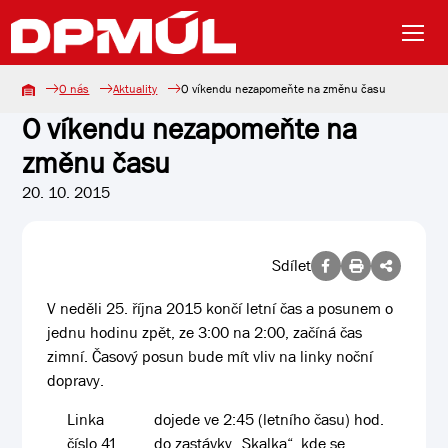
O nás
Aktuality
O víkendu nezapomeňte na změnu času
O víkendu nezapomeňte na
změnu času
20. 10. 2015
Sdílet
V neděli 25. října 2015 končí letní čas a posunem o
jednu hodinu zpět, ze 3:00 na 2:00, začíná čas
zimní. Časový posun bude mít vliv na linky noční
dopravy.
Linka
dojede ve 2:45 (letního času) hod.
číslo 41
do zastávky „Skalka“, kde se