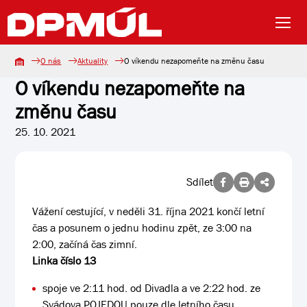
O nás
Aktuality
O víkendu nezapomeňte na změnu času
O víkendu nezapomeňte na
změnu času
25. 10. 2021
Sdílet
Vážení cestující, v neděli 31. října 2021 končí letní
čas a posunem o jednu hodinu zpět, ze 3:00 na
2:00, začíná čas zimní.
Linka číslo 13
spoje ve 2:11 hod. od Divadla a ve 2:22 hod. ze
Svádova POJEDOU pouze dle letního času