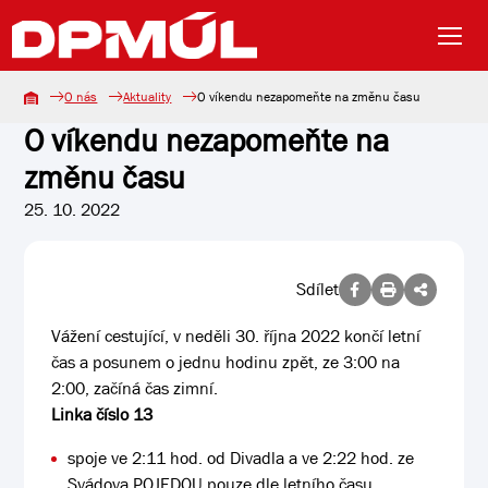
O nás
Aktuality
O víkendu nezapomeňte na změnu času
O víkendu nezapomeňte na
změnu času
25. 10. 2022
Sdílet
Vážení cestující, v neděli 30. října 2022 končí letní
čas a posunem o jednu hodinu zpět, ze 3:00 na
2:00, začíná čas zimní.
Linka číslo 13
spoje ve 2:11 hod. od Divadla a ve 2:22 hod. ze
Svádova POJEDOU pouze dle letního času