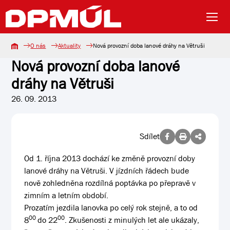
O nás
Aktuality
Nová provozní doba lanové dráhy na Větruši
Nová provozní doba lanové
dráhy na Větruši
26. 09. 2013
Sdílet
Od 1. října 2013 dochází ke změně provozní doby
lanové dráhy na Větruši. V jízdních řádech bude
nově zohledněna rozdílná poptávka po přepravě v
zimním a letním období.
Prozatím jezdila lanovka po celý rok stejně, a to od
00
00
8
do 22
. Zkušenosti z minulých let ale ukázaly,