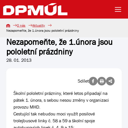
O nás
Aktuality
Nezapomeňte, že 1.února jsou pololetní prázdniny
Nezapomeňte, že 1.února jsou
pololetní prázdniny
28. 01. 2013
Sdílet
Školní pololetní prázniny, které letos připadají na
pátek 1. února, s sebou nesou změny v organizaci
provozu MHD.
Cestující tak nebudou moci využít posilové
trolejbusové linky č. 58 a 59 a školní spoje
autobusových linek č. 4, 9 a 15: