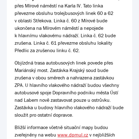
přes Mírové náměstí na Karla IV. Tato linka
převezme obsluhu trolejbusových linek 60 a 62
v oblasti Střekova. Linka č. 60 z Mírové bude
ukončena na Mírovém náměstí a nepojede
k hlavnímu vlakovému nádraží. Linka č. 62 bude
zrušena. Linka č. 61 převezme obsluhu lokality
Předlic za zrušenou linku č. 62.
Objízdná trasa autobusových linek povede přes
Mariánský most. Zastávka Krajský soud bude
zrušena v obou směrech a nahrazena zastávkou
ZPA. U hlavního vlakového nádraží budou všechny
autobusové spoje Dopravního podniku města Ústí
nad Labem nově zastavovat pouze u ostrůvku.
Zastávka u budovy hlavního vlakového nádraží bude
sloužit pro ostatní dopravce.
Bližší informace včetně situační mapy budou
zveřejněny na webu
www.dpmul.cz
v nejbližších