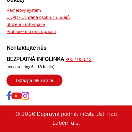
Kamerový systém
GDPR - Ochrana osobních údajů
Služební informace
Prohlášení o přístupnosti
Kontaktujte nás
BEZPLATNÁ INFOLINKA
800 100 613
(pracovní dny 6 - 18 hodin)
Dotazy a reklamace
© 2026 Dopravní podnik města Ústí nad
Labem a.s.