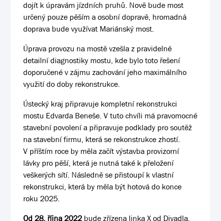
dojít k úpravám jízdních pruhů. Nově bude most
určený pouze pěším a osobní dopravě, hromadná
doprava bude využívat Mariánský most.
Úprava provozu na mostě vzešla z pravidelné
detailní diagnostiky mostu, kde bylo toto řešení
doporučené v zájmu zachování jeho maximálního
využití do doby rekonstrukce.
Ústecký kraj připravuje kompletní rekonstrukci
mostu Edvarda Beneše. V tuto chvíli má pravomocné
stavební povolení a připravuje podklady pro soutěž
na stavební firmu, která se rekonstrukce zhostí.
V příštím roce by měla začít výstavba provizorní
lávky pro pěší, která je nutná také k přeložení
veškerých sítí. Následně se přistoupí k vlastní
rekonstrukci, která by měla být hotová do konce
roku 2025.
Od 28. října 2022
bude zřízena linka X od Divadla,