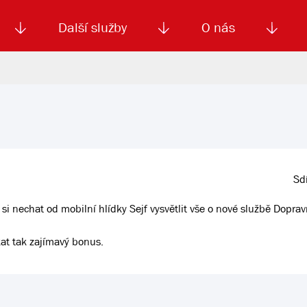
Další služby
O nás
Autoškola
Od
enku
Smluvní doprava
Výběrová řízení
Jízdné MHD
El. jízdenka (EOS)
Kariéra
Podm
Sdí
si nechat od mobilní hlídky Sejf vysvětlit vše o nové službě Dopra
kat tak zajímavý bonus.