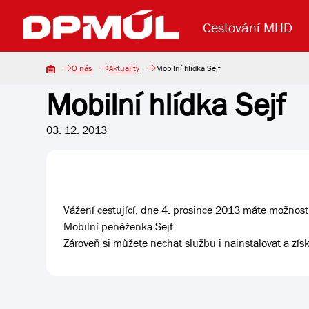
Cestování MHD
O nás
Aktuality
Mobilní hlídka Sejf
Mobilní hlídka Sejf
Uzavření mostu Dr. E. Beneše
Lanová dráha
Základní údaje
Reklama
Aktuality
Koupit jízd
03. 12. 2013
Vážení cestující, dne 4. prosince 2013 máte možnost 
Mobilní peněženka Sejf.
Zároveň si můžete nechat službu i nainstalovat a zís