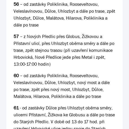
56
– od zastávky Poliklinika, Rooseveltovou,
Veleslavínovou, Důlce, Uhlozbyt a dále po trase, zpět
Uhlozbyt, Důlce, Malátova, Hilarova, Poliklinika a
dále po trase
57
– z Nových Předlic přes Globus, Žižkovou a
Přístavní ulicí, přes Uhlozbyt oběma směry a dále po
trase, zpět stejnou trasou (při uzavření komunikace
Hrbovická, Nové Předlice jede přes Metal i zpět,
13:00-17:00 hodin)
60
– od zastávky Poliklinika, Rooseveltovou,
Veleslavínovou, Důlce, Uhlozbyt, nový most a dále
po trase, zpět přes nový most, Uhlozbyt, Důlce,
Malátova, Hilarova, Poliklinika a dále po trase
61
- od zastávky Důlce přes Uhlozbyt oběma směry,
ulicemi Přístavní, Žižkova ke Globusu a dále po trase
do Starých Předlic. V době od 13 do 17 hod. při
uzavření Hrbovické ulice jedou spoje do Starých