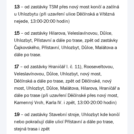
13
– od zastávky TSM přes nový most končí a začíná
u Uhlozbytu (při uzavření ulice Děčínská a Vítězná
nejede, 13:00-20:00 hodin)
15
– od zastávky Hilarova, Veleslavínovou, Důlce,
Uhlozbyt, Přístavní a dále po trase, zpět od zastávky
Čajkovského, Přístavní, Uhlozbyt, Důlce, Malátova a
dále po trase.
17
– od zastávky Hraničář l. č. 11), Rooseveltovou,
Veleslavínovou, Důlce, Uhlozbyt, nový most,
Děčínská a dále po trase, zpět od Děčínské, nový
most, Uhlozbyt, Důlce, Malátova, Hilarova, Hraničář a
dále po trase (při uzavření Děčínské přes nový most,
Kamenný Vrch, Karla IV. i zpět, 13:00-20:00 hodin)
19
– od zastávky Stavební stroje, Uhlozbyt kde končí
nebo pokračují dále ulicí Přístavní a dále po trase,
stejná trasa i zpět