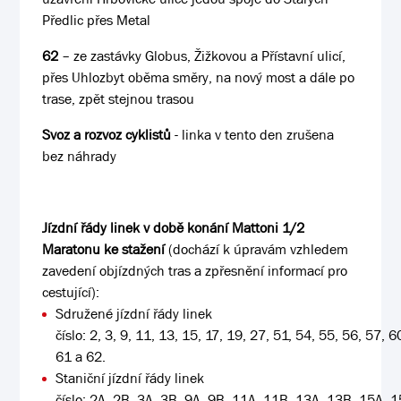
Předlic přes Metal
62
– ze zastávky Globus, Žižkovou a Přístavní ulicí,
přes Uhlozbyt oběma směry, na nový most a dále po
trase, zpět stejnou trasou
Svoz a rozvoz cyklistů
- linka v tento den zrušena
bez náhrady
Jízdní řády linek v době konání Mattoni 1/2
Maratonu ke stažení
(dochází k úpravám vzhledem
zavedení objízdných tras a zpřesnění informací pro
cestující):
Sdružené jízdní řády linek
číslo: 2, 3, 9, 11, 13, 15, 17, 19, 27, 51, 54, 55, 56, 57, 6
61 a 62.
Staniční jízdní řády linek
číslo: 2A, 2B, 3A, 3B, 9A, 9B, 11A, 11B, 13A, 13B, 15A,