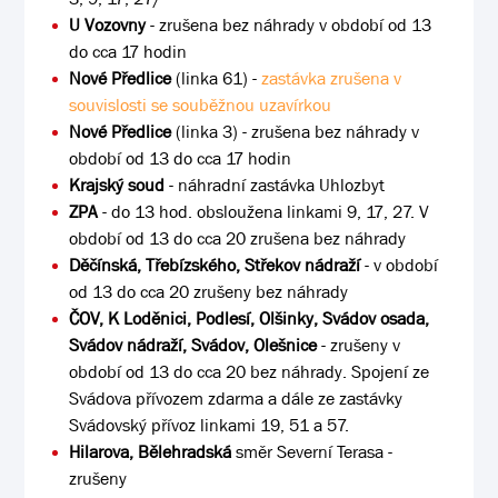
U Vozovny
- zrušena bez náhrady v období od 13
do cca 17 hodin
Nové Předlice
(linka 61) -
zastávka zrušena v
souvislosti se souběžnou uzavírkou
Nové Předlice
(linka 3) - zrušena bez náhrady v
období od 13 do cca 17 hodin
Krajský soud
- náhradní zastávka Uhlozbyt
ZPA
- do 13 hod. obsloužena linkami 9, 17, 27. V
období od 13 do cca 20 zrušena bez náhrady
Děčínská, Třebízského, Střekov nádraží
- v období
od 13 do cca 20 zrušeny bez náhrady
ČOV, K Loděnici, Podlesí, Olšinky, Svádov osada,
Svádov nádraží, Svádov, Olešnice
- zrušeny v
období od 13 do cca 20 bez náhrady. Spojení ze
Svádova přívozem zdarma a dále ze zastávky
Svádovský přívoz linkami 19, 51 a 57.
Hilarova, Bělehradská
směr Severní Terasa -
zrušeny