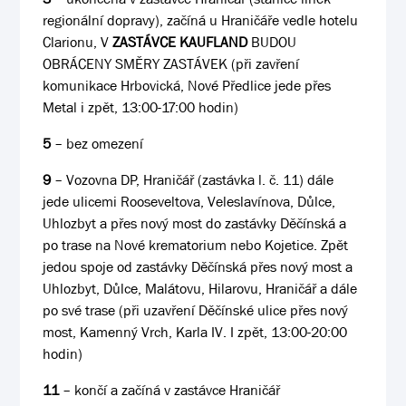
regionální dopravy), začíná u Hraničáře vedle hotelu
Clarionu, V
ZASTÁVCE KAUFLAND
BUDOU
OBRÁCENY SMĚRY ZASTÁVEK (při zavření
komunikace Hrbovická, Nové Předlice jede přes
Metal i zpět, 13:00-17:00 hodin)
5
– bez omezení
9
– Vozovna DP, Hraničář (zastávka l. č. 11) dále
jede ulicemi Rooseveltova, Veleslavínova, Důlce,
Uhlozbyt a přes nový most do zastávky Děčínská a
po trase na Nové krematorium nebo Kojetice. Zpět
jedou spoje od zastávky Děčínská přes nový most a
Uhlozbyt, Důlce, Malátovu, Hilarovu, Hraničář a dále
po své trase (při uzavření Děčínské ulice přes nový
most, Kamenný Vrch, Karla IV. I zpět, 13:00-20:00
hodin)
11
– končí a začíná v zastávce Hraničář