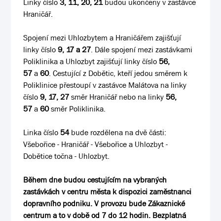
Linky číslo
3, 11, 20, 21
budou ukončeny v zastávce
Hraničář.
Spojení mezi Uhlozbytem a Hraničářem zajišťují
linky číslo
9, 17 a 27
. Dále spojení mezi zastávkami
Poliklinika a Uhlozbyt zajišťují linky číslo
56,
57
a
60
. Cestující z Dobětic, kteří jedou směrem k
Poliklinice přestoupí v zastávce Malátova na linky
číslo
9, 17, 27
směr Hraničář nebo na linky
56,
57
a
60
směr Poliklinika.
Linka číslo
54
bude rozdělena na dvě části:
Všebořice - Hraničář - Všebořice a Uhlozbyt -
Dobětice točna - Uhlozbyt.
Během dne budou cestujícím na vybraných
zastávkách v centru města k dispozici zaměstnanci
dopravního podniku. V provozu bude Zákaznické
centrum a to v době od 7 do 12 hodin. Bezplatná