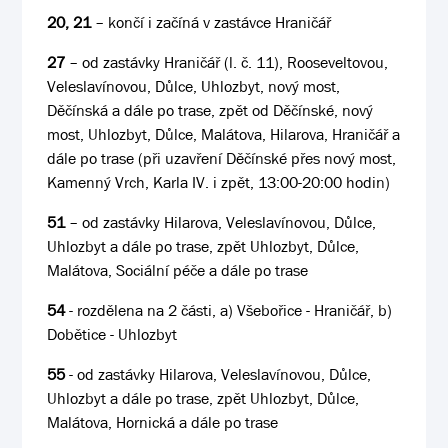
20, 21
– končí i začíná v zastávce Hraničář
27
– od zastávky Hraničář (l. č. 11), Rooseveltovou,
Veleslavínovou, Důlce, Uhlozbyt, nový most,
Děčínská a dále po trase, zpět od Děčínské, nový
most, Uhlozbyt, Důlce, Malátova, Hilarova, Hraničář a
dále po trase (při uzavření Děčínské přes nový most,
Kamenný Vrch, Karla IV. i zpět, 13:00-20:00 hodin)
51
– od zastávky Hilarova, Veleslavínovou, Důlce,
Uhlozbyt a dále po trase, zpět Uhlozbyt, Důlce,
Malátova, Sociální péče a dále po trase
54
- rozdělena na 2 části, a) Všebořice - Hraničář, b)
Dobětice - Uhlozbyt
55
- od zastávky Hilarova, Veleslavínovou, Důlce,
Uhlozbyt a dále po trase, zpět Uhlozbyt, Důlce,
Malátova, Hornická a dále po trase