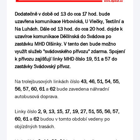
Dodatečně v době od 13 do cca 17 hod. bude
uzavřena komunikace Hrbovická, U Vlečky, Textilní a
Na Luhách. Dále od 13 hod. do cca 20 hod. dojde k
uzavírce komunikace Děčínská do Svádova po
zastávku MHD Olšinky. V tento den bude možno
využít služeb "svádovského přívozu" zdarma. Spojení
k přívozu zajišťují linky MHD číslo 19, 51 a 57 do
zastávky Svádovský přívoz.
Na trolejbusových linkách číslo
43, 46, 51, 54, 55,
56, 57, 60, 61
a
62
bude zavedena náhradní
autobusová doprava.
Linky číslo
2, 9, 13, 15, 17, 19, 27, 51, 55, 56, 57,
60, 61
a
62
budou v tomto období vedeny po
objízdných trasách.