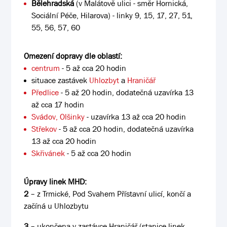
Bělehradská
(v Malátově ulici - směr Hornická,
Sociální Péče, Hilarova) - linky 9, 15, 17, 27, 51,
55, 56, 57, 60
Omezení dopravy dle oblastí:
centrum
- 5 až cca 20 hodin
situace zastávek
Uhlozbyt
a
Hraničář
Předlice
- 5 až 20 hodin, dodatečná uzavírka 13
až cca 17 hodin
Svádov, Olšinky
- uzavírka 13 až cca 20 hodin
Střekov
- 5 až cca 20 hodin, dodatečná uzavírka
13 až cca 20 hodin
Skřivánek
- 5 až cca 20 hodin
Úpravy linek MHD:
2
– z Trmické, Pod Svahem Přístavní ulicí, končí a
začíná u Uhlozbytu
3
– ukončena v zastávce Hraničář (stanice linek