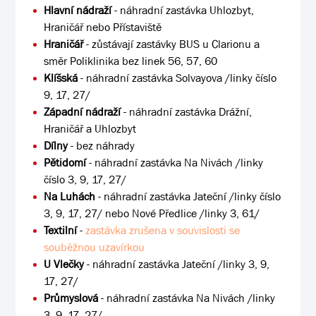
Hlavní nádraží
- náhradní zastávka Uhlozbyt,
Hraničář nebo Přístaviště
Hraničář
- zůstávají zastávky BUS u Clarionu a
směr Poliklinika bez linek 56, 57, 60
Klíšská
- náhradní zastávka Solvayova /linky číslo
9, 17, 27/
Západní nádraží
- náhradní zastávka Drážní,
Hraničář a Uhlozbyt
Dílny
- bez náhrady
Pětidomí
- náhradní zastávka Na Nivách /linky
číslo 3, 9, 17, 27/
Na Luhách
- náhradní zastávka Jateční /linky číslo
3, 9, 17, 27/ nebo Nové Předlice /linky 3, 61/
Textilní
-
zastávka zrušena v souvislosti se
souběžnou uzavírkou
U Vlečky
- náhradní zastávka Jateční /linky 3, 9,
17, 27/
Průmyslová
- náhradní zastávka Na Nivách /linky
3, 9, 17, 27/