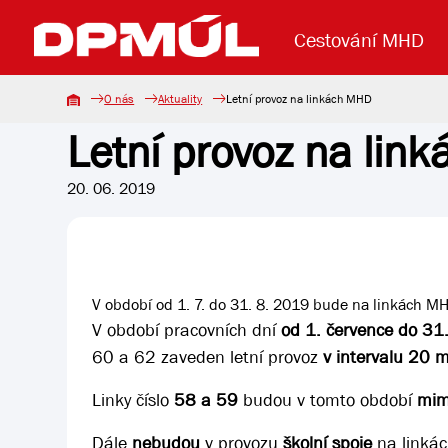
Cestování MHD
O nás
Aktuality
Letní provoz na linkách MHD
Letní provoz na lin
Uzavření mostu Dr. E. Beneše
Lanová dráha
Základní údaje
Reklama
Aktuality
Koupit jízd
20. 06. 2019
V období od 1. 7. do 31. 8. 2019 bude na linkách MH
V období pracovních dní
od 1. července do 31
60 a 62 zaveden letní provoz
v intervalu 20 m
Linky číslo
58 a 59
budou v tomto období
mim
Dále
nebudou
v provozu
školní spoje
na linkác