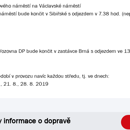
rového náměstí na Václavské náměstí
náměstí bude končit v Sibiřské s odjezdem v 7.38 hod. (ne
 Vozovna DP bude končit v zastávce Brná s odjezdem ve 1
obí v provozu navíc každou středu, tj. ve dnech:
 8., 21. 8., 28. 8. 2019
y informace o dopravě