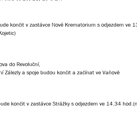
bude končit v zastávce Nové Krematorium s odjezdem ve 1
ojetic)
ova do Revoluční,
í Zálezly a spoje budou končit a začínat ve Vaňově
bude končit v zastávce Strážky s odjezdem ve 14.34 hod.(