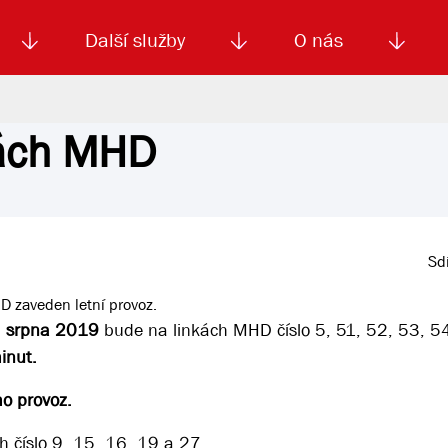
Další služby
O nás
kách MHD
Autoškola
Od
enku
Smluvní doprava
Výběrová řízení
Jízdné MHD
El. jízdenka (EOS)
Kariéra
Podm
Sdí
D zaveden letní provoz.
. srpna 2019
bude na linkách MHD číslo 5, 51, 52, 53, 54
inut.
o provoz.
h číslo 9, 15, 16, 19 a 27.