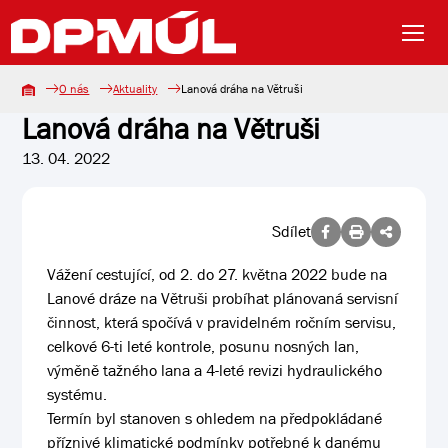
O nás
Aktuality
Lanová dráha na Větruši
Lanová dráha na Větruši
13. 04. 2022
Sdílet
Vážení cestující, od 2. do 27. května 2022 bude na
Lanové dráze na Větruši probíhat plánovaná servisní
činnost, která spočívá v pravidelném ročním servisu,
celkové 6-ti leté kontrole, posunu nosných lan,
výměně tažného lana a 4-leté revizi hydraulického
systému.
Termín byl stanoven s ohledem na předpokládané
příznivé klimatické podmínky potřebné k danému