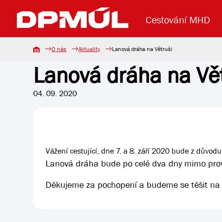
Cestování MHD
O nás
Aktuality
Lanová dráha na Větruši
Lanová dráha na Vět
Uzavření mostu Dr. E. Beneše
Lanová dráha
Základní údaje
Reklama
Aktuality
Koupit jízd
04. 09. 2020
Vážení cestující, dne 7. a 8. září 2020 bude z důvod
Lanová dráha bude po celé dva dny mimo pro
Děkujeme za pochopení a budeme se těšit na 