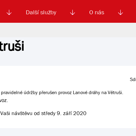
Další služby
O nás
ruši
Autoškola
Od
enku
Smluvní doprava
Výběrová řízení
Jízdné MHD
El. jízdenka (EOS)
Kariéra
Podm
Sdí
u pravidelné údržby přerušen provoz Lanové dráhy na Větruši.
voz.
Vaši návštěvu od středy 9. září 2020