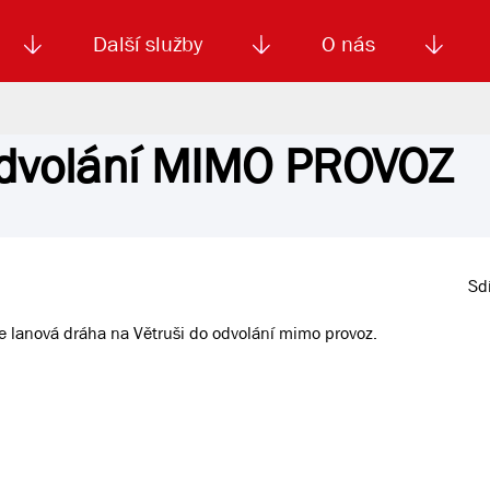
Další služby
O nás
odvolání MIMO PROVOZ
Autoškola
Od
enku
Smluvní doprava
Výběrová řízení
Jízdné MHD
El. jízdenka (EOS)
Kariéra
Podm
Sdí
je lanová dráha na Větruši do odvolání mimo provoz.