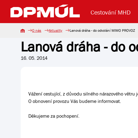
Cestování MHD
O nás
Aktuality
Lanová dráha - do odvolání MIMO PROVOZ
Lanová dráha - do 
Uzavření mostu Dr. E. Beneše
Lanová dráha
Základní údaje
Reklama
Aktuality
Koupit jízd
16. 05. 2014
Vážení cestující, z důvodu silného nárazového větru 
O obnovení provozu Vás budeme informovat.
Děkujeme za pochopení.