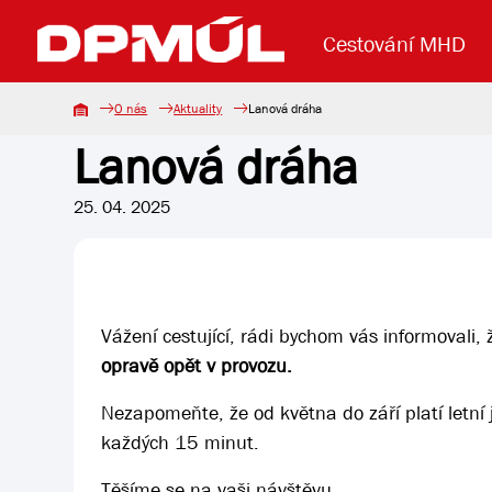
Cestování MHD
O nás
Aktuality
Lanová dráha
Lanová dráha
Uzavření mostu Dr. E. Beneše
Lanová dráha
Základní údaje
Reklama
Aktuality
Koupit jízd
25. 04. 2025
Vážení cestující, rádi bychom vás informovali
opravě opět v provozu.
Nezapomeňte, že od května do září platí letní j
každých 15 minut.
Těšíme se na vaši návštěvu.