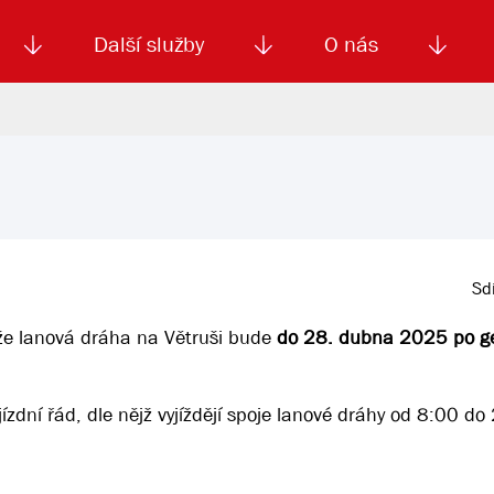
Další služby
O nás
Autoškola
Od
enku
Smluvní doprava
Výběrová řízení
Jízdné MHD
El. jízdenka (EOS)
Kariéra
Podm
Sdí
, že lanová dráha na Větruši bude
do 28. dubna 2025 po ge
ízdní řád, dle nějž vyjíždějí spoje lanové dráhy od 8:00 do