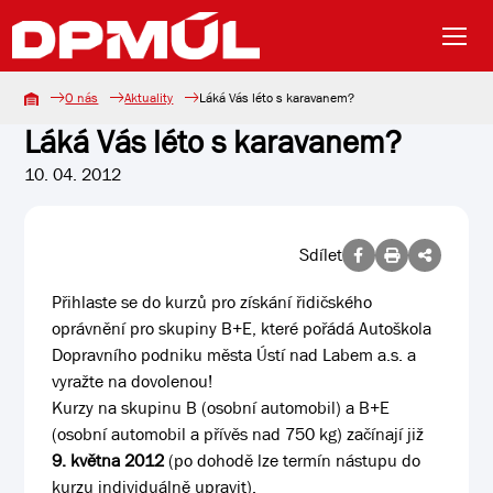
O nás
Aktuality
Láká Vás léto s karavanem?
Láká Vás léto s karavanem?
10. 04. 2012
Sdílet
Přihlaste se do kurzů pro získání řidičského
oprávnění pro skupiny B+E, které pořádá Autoškola
Dopravního podniku města Ústí nad Labem a.s. a
vyražte na dovolenou!
Kurzy na skupinu B (osobní automobil) a B+E
(osobní automobil a přívěs nad 750 kg) začínají již
9. května 2012
(po dohodě lze termín nástupu do
kurzu individuálně upravit).