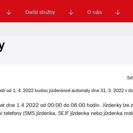
Další služby
O nás
y
Autoškola
Od
enku
Smluvní doprava
Výběrová řízení
Jízdné MHD
El. jízdenka (EOS)
Kariéra
Podm
Sdí
ností od 1. 4. 2022 budou jízdenkové automaty dne 31. 3. 2022 v d
et dne 1.4.2022 od 00:00 do 06:00 hodin. Jízdenky lze z
 telefony (SMS jízdenka, SEJF jízdenka nebo jízdenka mobi