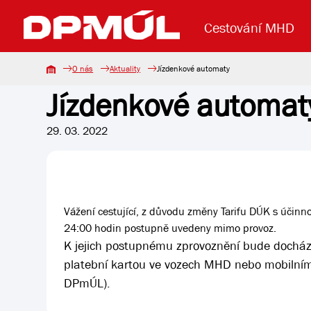
Cestování MHD
O nás
Aktuality
Jízdenkové automaty
Jízdenkové automat
Uzavření mostu Dr. E. Beneše
Lanová dráha
Základní údaje
Reklama
Aktuality
Koupit jízd
29. 03. 2022
Vážení cestující, z důvodu změny Tarifu DÚK s účin
24:00 hodin postupně uvedeny mimo provoz.
K jejich postupnému zprovoznění bude docház
platební kartou ve vozech MHD nebo mobilními
DPmÚL).