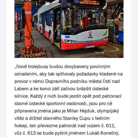
„Nové trolejbusy budou dovybaveny povinným
označením, aby tak splňovaly požadavky kladené na
provoz v rámci Dopravního podniku města Ústí nad
Labem a ke konci září začnou brázdit ústecké
silnice. Každý z nich bude jezdit opět pod patronací
slavné ústecké sportovní osobnosti, jsou pro ně
připravena jména jako je Milan Hejduk, olympijský
vítěz a držitel slavného Stanley Cupu v ledním
hokeji, ten převezme patronát nad vozem č. 611,
vůz č. 613 se bude pyšnit jménem Lukáš Konečný,