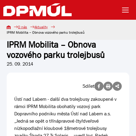
O nás
Aktuality
IPRM Mobilita – Obnova vozového parku trolejbusů
IPRM Mobilita – Obnova
vozového parku trolejbusů
25. 09. 2014
Sdílet
Ústí nad Labem - další dva trolejbusy zakoupené v
rámci IPRM Mobilita obohatily vozový park
Dopravního podniku města Ústí nad Labem a.s.
„Jedná se opět o třínápravové čtyřdveřové
nízkopodlažní kloubové 18metrové trolejbusy
značky Škoda 27 Tr Solaris, „ uvedl Ing. Radek