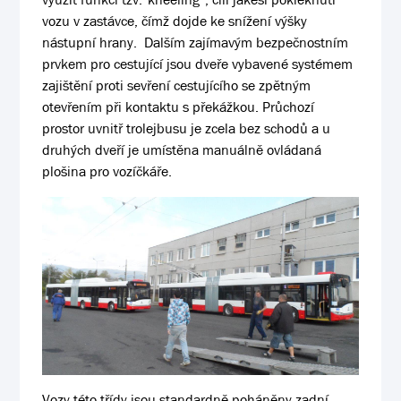
vozu v zastávce, čímž dojde ke snížení výšky
nástupní hrany. Dalším zajímavým bezpečnostním
prvkem pro cestující jsou dveře vybavené systémem
zajištění proti sevření cestujícího se zpětným
otevřením při kontaktu s překážkou. Průchozí
prostor uvnitř trolejbusu je zcela bez schodů a u
druhých dveří je umístěna manuálně ovládaná
plošina pro vozíčkáře.
Vozy této třídy jsou standardně poháněny zadní