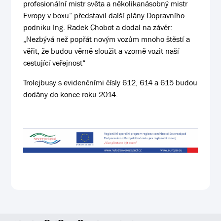
profesionální mistr světa a několikanásobný mistr
Evropy v boxu“ představil další plány Dopravního
podniku Ing. Radek Chobot a dodal na závěr:
„Nezbývá než popřát novým vozům mnoho štěstí a
věřit, že budou věrně sloužit a vzorně vozit naší
cestující veřejnost“
Trolejbusy s evidenčními čísly 612, 614 a 615 budou
dodány do konce roku 2014.