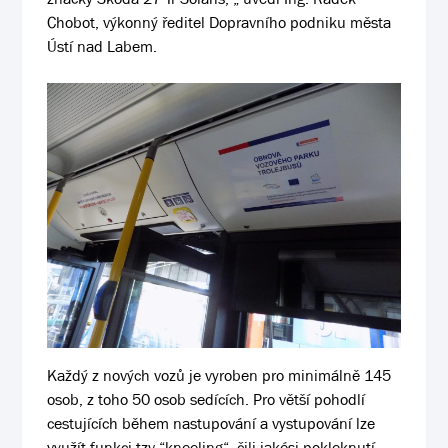
Chobot, výkonný ředitel Dopravního podniku města
Ústí nad Labem.
Každý z nových vozů je vyroben pro minimálně 145
osob, z toho 50 osob sedících. Pro větší pohodlí
cestujících během nastupování a vystupování lze
využít funkci tzv.“kneeling“, čili jakési pokleknutí