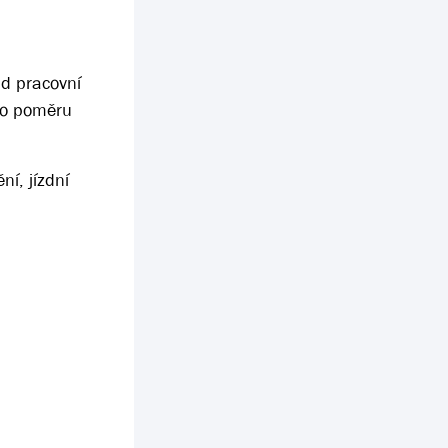
nd pracovní
ho poměru
ní, jízdní