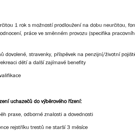
určitou 1 rok s možností prodloužení na dobu neurčitou, fo
hodnocení, práce ve směnném provozu (specifika pracovní
dovolené, stravenky, příspěvek na penzijní/životní pojiště
rekreaci dětí a další zajímavé benefity
alifikace
ení uchazečů do výběrového řízení:
ěh praxe, odborné znalosti a dovednosti
nce rejstříku trestů ne starší 3 měsíce