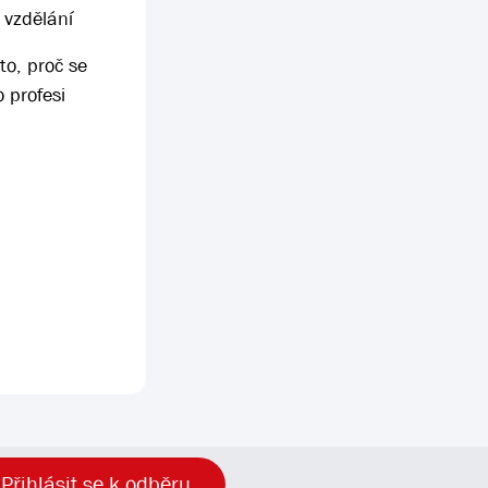
 vzdělání
to, proč se
 profesi
Přihlásit se k odběru