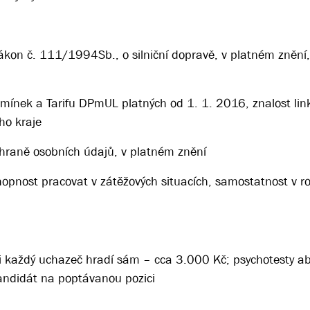
zákon č. 111/1994Sb., o silniční dopravě, v platném znění,
mínek a Tarifu DPmUL platných od 1. 1. 2016, znalost li
ho kraje
hraně osobních údajů, v platném znění
 schopnost pracovat v zátěžových situacích, samostatnost v 
si každý uchazeč hradí sám – cca 3.000 Kč; psychotesty a
kandidát na poptávanou pozici