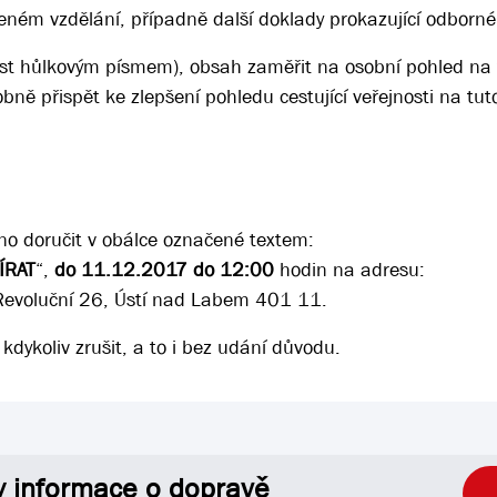
ném vzdělání, případně další doklady prokazující odborné
ást hůlkovým písmem), obsah zaměřit na osobní pohled na 
bně přispět ke zlepšení pohledu cestující veřejnosti na tuto
no doručit v obálce označené textem:
VÍRAT
“,
do 11.12.2017 do 12:00
hodin na adresu:
Revoluční 26, Ústí nad Labem 401 11.
 kdykoliv zrušit, a to i bez udání důvodu.
y informace o dopravě