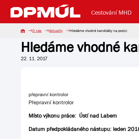
Cestování MHD
O nás
Aktuality
Hledáme vhodné kandidáty na pozici
Hledáme vhodné kan
Uzavření mostu Dr. E. Beneše
Lanová dráha
Základní údaje
Reklama
Aktuality
Koupit jízd
22. 11. 2017
přepravní kontrolor
Přepravní kontrolor
Místo výkonu práce: Ústí nad Labem
Datum předpokládaného nástupu: leden 201