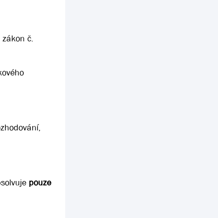
 zákon č.
nkového
rozhodování,
bsolvuje
pouze