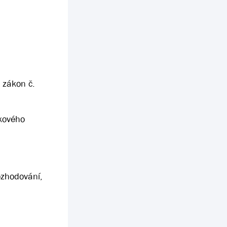
 zákon č.
nkového
rozhodování,