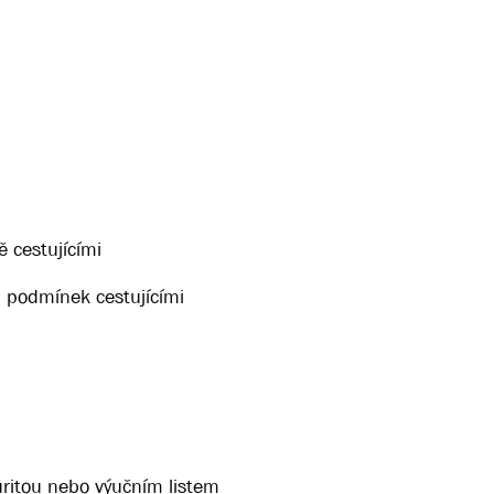
8
ě cestujícími
 podmínek cestujícími
ritou nebo výučním listem