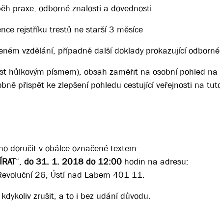
ěh praxe, odborné znalosti a dovednosti
nce rejstříku trestů ne starší 3 měsíce
ném vzdělání, případně další doklady prokazující odborné
ást hůlkovým písmem), obsah zaměřit na osobní pohled na 
bně přispět ke zlepšení pohledu cestující veřejnosti na tuto
no doručit v obálce označené textem:
VÍRAT
“,
do 31. 1. 2018 do 12:00
hodin na adresu:
Revoluční 26, Ústí nad Labem 401 11.
 kdykoliv zrušit, a to i bez udání důvodu.