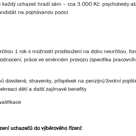
si každý uchazeč hradí sám – cca 3.000 Kč; psychotesty a
kandidát na poptávanou pozici
určitou 1 rok s možností prodloužení na dobu neurčitou, fo
hodnocení, práce ve směnném provozu (specifika pracovní
dovolené, stravenky, příspěvek na penzijní/životní pojiště
rekreaci dětí a další zajímavé benefity
alifikace
ení uchazečů do výběrového řízení: