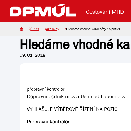
Cestování MHD
O nás
Aktuality
Hledáme vhodné kandidáty na pozici
Hledáme vhodné kan
Uzavření mostu Dr. E. Beneše
Lanová dráha
Základní údaje
Reklama
Aktuality
Koupit jízd
09. 01. 2018
přepravní kontrolor
Dopravní podnik města Ústí nad Labem a.s.
VYHLAŠUJE VÝBĚROVÉ ŘÍZENÍ NA POZICI
Přepravní kontrolor