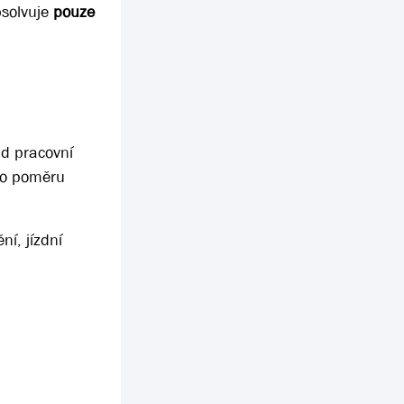
bsolvuje
pouze
nd pracovní
ho poměru
ní, jízdní