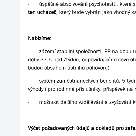
·
úspěšné absolvování psychotestů, které 
ten uchazeč
, který bude vybrán jako vhodný 
Nabízíme:
·
zázemí stabilní společnosti, PP na dobu 
doby 37,5 hod./týden, odpovídající mzdové o
budou obsahem ústního pohovoru)
·
systém zaměstnaneckých benefitů: 5 týdnů 
výhody i pro rodinné příslušníky, příspěvek na 
·
možnost dalšího vzdělávání a zvyšování kv
Výčet požadovaných údajů a dokladů pro zařaz