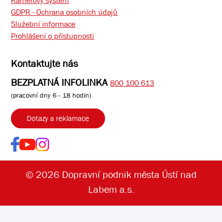
Kamerový systém
GDPR - Ochrana osobních údajů
Služební informace
Prohlášení o přístupnosti
Kontaktujte nás
BEZPLATNÁ INFOLINKA
800 100 613
(pracovní dny 6 - 18 hodin)
Dotazy a reklamace
© 2026 Dopravní podnik města Ústí nad
Labem a.s.