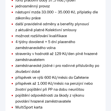
fond pracovní doby 37,5 hod./týden
jednosměnný provoz
nástupní mzda 33.000 – 35.000 Kč, příplatky dle
zákoníku práce
další pravidelné odměny a benefity plynoucí
z aktuálně platné Kolektivní smlouvy
možnost rozšiřování kvalifikace
4 týdny dovolené + 5 dní placeného
zaměstnaneckého volna
stravenky v hodnotě až 129 Kč/den plně hrazené
zaměstnavatelem
zaměstnanecké jízdné i pro rodinné příslušníky po
zkušební době
příspěvek ve výši 600 Kč/měsíc do Cafeterie
příspěvek až 1.000 Kč/měsíc na penzijní nebo
životní pojištění při PP na dobu neurčitou
pojištění odpovědnosti za škody z výkonu
povolání hrazené zaměstnavatele
MultiSport karta