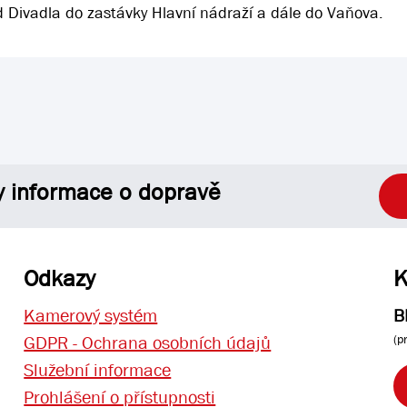
 Divadla do zastávky Hlavní nádraží a dále do Vaňova.
y informace o dopravě
Odkazy
K
Kamerový systém
B
(p
GDPR - Ochrana osobních údajů
Služební informace
Prohlášení o přístupnosti