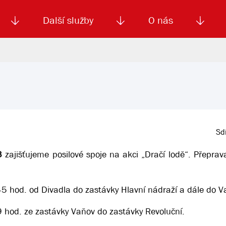
Další služby
O nás
Autoškola
Od
enku
Smluvní doprava
Výběrová řízení
Jízdné MHD
El. jízdenka (EOS)
Kariéra
Podm
Sdí
3
zajišťujeme posilové spoje na akci „Dračí lodě“. Přeprava
5 hod. od Divadla do zastávky Hlavní nádraží a dále do V
 hod. ze zastávky Vaňov do zastávky Revoluční.