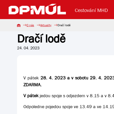
Cestování MHD
O nás
Aktuality
Dračí lodě
Dračí lodě
Uzavření mostu Dr. E. Beneše
Lanová dráha
Základní údaje
Reklama
Aktuality
Koupit jízd
24. 04. 2023
V pátek
28. 4. 2023 a v sobotu 29. 4. 202
ZDARMA.
V pátek
jedou spoje s odjezdem v 8.15 a v 8.4
Odpoledne pojedou spoje ve 13.49 a ve 14.19