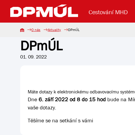
Cestování MHD
O nás
Aktuality
DPmÚL
DPmÚL
Uzavření mostu Dr. E. Beneše
Lanová dráha
Základní údaje
Reklama
Aktuality
Koupit jízd
01. 09. 2022
Máte dotazy k elektronickému odbavovacímu systému 
Dne
6. září 2022 od 8 do 15 hod
bude na Mír
vaše dotazy.
Těšíme se na setkání s vámi