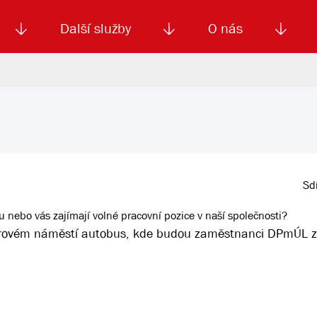
Další služby
O nás
Autoškola
Od
enku
Smluvní doprava
Výběrová řízení
Jízdné MHD
El. jízdenka (EOS)
Kariéra
Podm
Sdí
nebo vás zajímají volné pracovní pozice v naší společnosti?
ovém náměstí autobus, kde budou zaměstnanci DPmÚL z