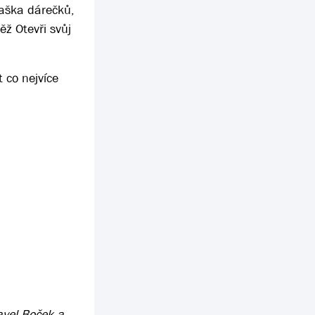
taška dárečků,
ž Otevři svůj
 co nejvíce
avel Boček a