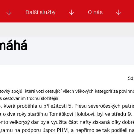
Další služby
O nás
omáhá
Autoškola
Od
enku
Smluvní doprava
Výběrová řízení
Jízdné MHD
El. jízdenka (EOS)
Kariéra
Podm
Sdí
ovky spojů, které vozí cestující všech věkových kategorií za povinn
 s cestováním trochu složitější.
e, která proběhla u příležitosti 5. Plesu severočeských pat
a o dva roky staršímu Tomáškovi Holubovi, byl ve středu 9
to velkorysý dar byla využita část nafty získaná díky dobr
rogramu na podporu úspor PHM, a nepřímo se tak podíleli na