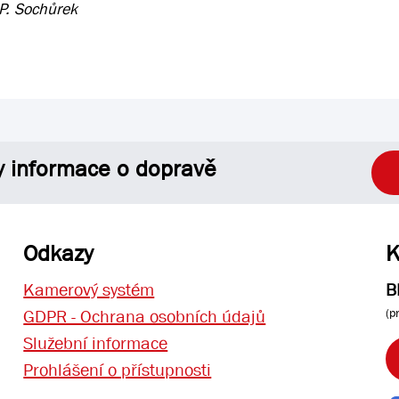
 P. Sochůrek
y informace o dopravě
Odkazy
K
Kamerový systém
B
(p
GDPR - Ochrana osobních údajů
Služební informace
Prohlášení o přístupnosti