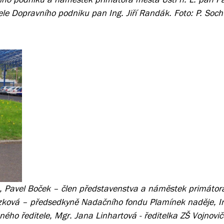
le Dopravního podniku pan Ing. Jiří Randák. Foto: P. Soc
u, Pavel Boček – člen představenstva a náměstek primátor
ová – předsedkyně Nadačního fondu Plamínek naděje, Ing
ho ředitele, Mgr. Jana Linhartová - ředitelka ZŠ Vojnovi