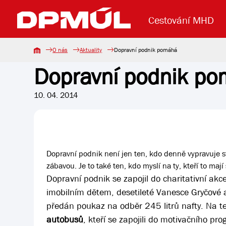
Cestování MHD
O nás
Aktuality
Dopravní podnik pomáhá
Dopravní podnik p
Uzavření mostu Dr. E. Beneše
Lanová dráha
Základní údaje
Reklama
Aktuality
Koupit jízd
10. 04. 2014
Dopravní podnik není jen ten, kdo denně vypravuje st
zábavou. Je to také ten, kdo myslí na ty, kteří to mají
Dopravní podnik se zapojil do charitativní akc
imobilním dětem, desetileté Vanesce Gryčové 
předán poukaz na odběr 245 litrů nafty. Na ten
autobusů
, kteří se zapojili do motivačního p