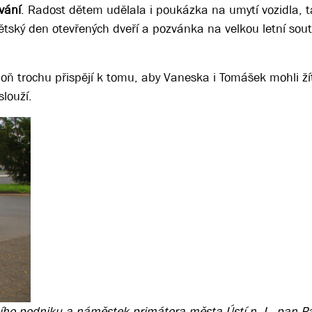
vání
. Radost dětem udělala i poukázka na umytí vozidla, 
ský den otevřených dveří a pozvánka na velkou letní soutě
ň trochu přispějí k tomu, aby Vaneska i Tomášek mohli žít
louží.
ího podniku a náměstek primátora města Ústí n. L. pan P