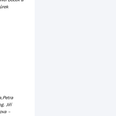
hůrek
a,Petra
. Jiří
čova –