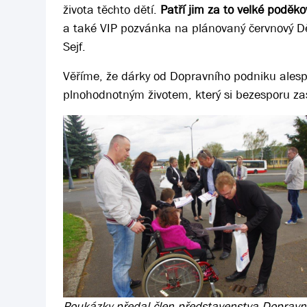
života těchto dětí.
Patří jim za to velké poděko
a také VIP pozvánka na plánovaný červnový Dět
Sejf.
Věříme, že dárky od Dopravního podniku alespo
plnohodnotným životem, který si bezesporu zas
Poukázky předal člen představenstva Dopravn