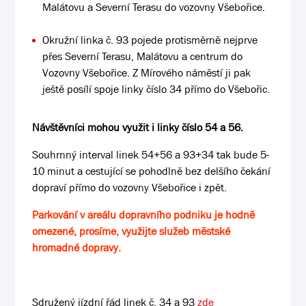
Malátovu a Severní Terasu do vozovny Všebořice.
Okružní linka č. 93 pojede protisměrně nejprve
přes Severní Terasu, Malátovu a centrum do
Vozovny Všebořice. Z Mírového náměstí ji pak
ještě posílí spoje linky číslo 34 přímo do Všebořic.
Návštěvníci mohou využit i linky číslo 54 a 56.
Souhrnný interval linek 54+56 a 93+34 tak bude 5-
10 minut a cestující se pohodlně bez delšího čekání
dopraví přímo do vozovny Všebořice i zpět.
Parkování v areálu dopravního podniku je hodně
omezené, prosíme, využijte služeb městské
hromadné dopravy.
Sdružený jízdní řád linek č. 34 a 93
zde