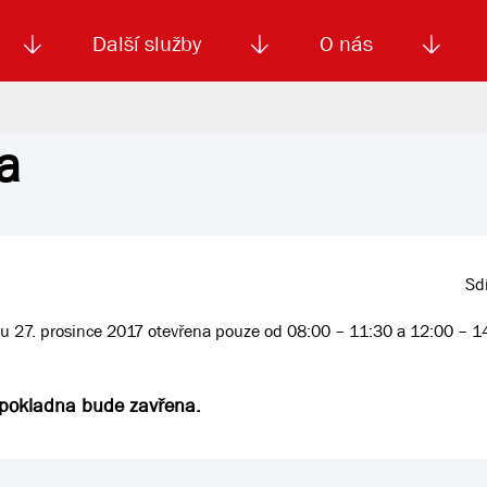
Další služby
O nás
a
Autoškola
Od
enku
Smluvní doprava
Výběrová řízení
Jízdné MHD
El. jízdenka (EOS)
Kariéra
Podm
Sdí
du 27. prosince 2017 otevřena pouze od 08:00 – 11:30 a 12:00 – 1
á pokladna bude zavřena.