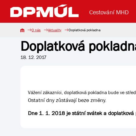
Cestování MHD
O nás
Aktuality
Doplatková pokladna
Doplatková pokladn
Uzavření mostu Dr. E. Beneše
Lanová dráha
Základní údaje
Reklama
Aktuality
Koupit jízd
18. 12. 2017
Vážení zákazníci, doplatková pokladna bude ve stře
Ostatní dny zůstávají beze změny.
Dne 1. 1. 2018 je státní svátek a doplatkov