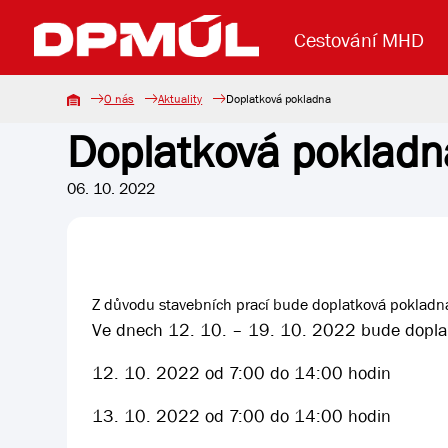
Cestování MHD
O nás
Aktuality
Doplatková pokladna
Doplatková pokladn
Uzavření mostu Dr. E. Beneše
Lanová dráha
Základní údaje
Reklama
Aktuality
Koupit jízd
06. 10. 2022
Z důvodu stavebních prací bude doplatková pokladna 
Ve dnech 12. 10. – 19. 10. 2022 bude doplat
12. 10. 2022 od 7:00 do 14:00 hodin
13. 10. 2022 od 7:00 do 14:00 hodin