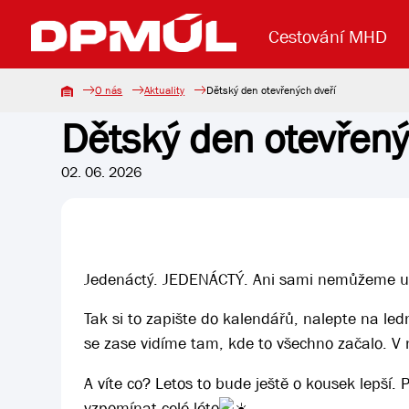
Cestování MHD
O nás
Aktuality
Dětský den otevřených dveří
Dětský den otevřený
Uzavření mostu Dr. E. Beneše
Lanová dráha
Základní údaje
Reklama
Aktuality
Koupit jízd
02. 06. 2026
Jedenáctý. JEDENÁCTÝ. Ani sami nemůžeme uvěř
Tak si to zapište do kalendářů, nalepte na led
se zase vidíme tam, kde to všechno začalo. V 
A víte co? Letos to bude ještě o kousek lepší.
vzpomínat celé léto