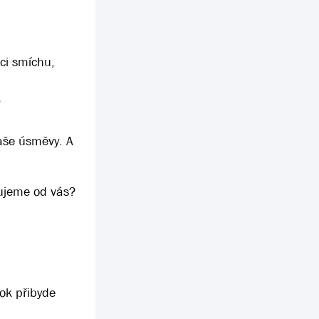
rci smíchu,
vaše úsměvy. A
bujeme od vás?
rok přibyde