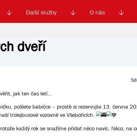
Další služby
O nás
ch dveří
Autoškola
Od
enku
Smluvní doprava
Výběrová řízení
Jízdné MHD
El. jízdenka (EOS)
Kariéra
Podm
Sdí
it, jak ten čas letí…
ničku, pošlete babičce – prostě si rezervujte 13. června 2
naší trolejbusové vozovně ve Všebořicích.
 Protože každý rok se snažíme přidat něco navíc. Něco, na 