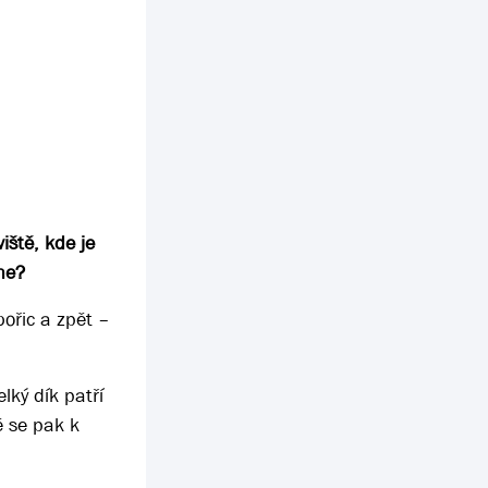
iště, kde je
 ne?
ořic a zpět –
lký dík patří
ě se pak k