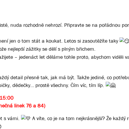
 jisté, nuda rozhodně nehrozí. Připravte se na pořádnou po
není jen o tom stát a koukat. Letos si zasoutěžíte taky
ože nejlepší zážitky se dělí s plným břichem.
žijete – jedenáct let děláme tohle proto, abychom viděli 
ždý detail přesně tak, jak má být. Takže jediné, co potře
ičky, dědečky… prostě všechny. Čím víc, tím líp.
 15:00
nečná linek 76 a 84)
et s vámi.
A víte, co je na tom nejkrásnější? Že každý 