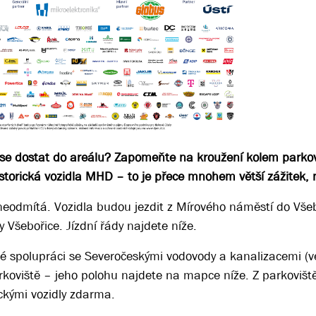
 se dostat do areálu? Zapomeňte na kroužení kolem parkov
torická vozidla MHD – to je přece mnohem větší zážitek,
 neodmítá. Vozidla budou jezdit z Mírového náměstí do Všeb
 Všebořice. Jízdní řády najdete níže.
lé spolupráci se Severočeskými vodovody a kanalizacemi (ve
koviště – jeho polohu najdete na mapce níže. Z parkovišt
ckými vozidly zdarma.