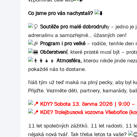
Co jsme pro vás nachystali?
Soutěže pro malé dobrodruh
y – jedno je
adrenalinu a samozřejmě… úžasných cen!
Program i pro velké
– rodiče, tenhle den 
Občerstvení
, které prostě musí být – prot
Atmosféra,
kterou nikde jinde neza
pokaždé nás to dostane.
Náš tým už teď maká na plný pecky, aby byl ka
Přijďte. Vezměte děti, partnery, kamarády, bab
KDY? Sobota 13. června 2026 | 9:00 –
KDE? Trolejbusová vozovna Všebořice (ko
11 let společných zážitků. 11 let radosti. 11 l
nějaká nová tvář. Tak třeba letos ta vaše?