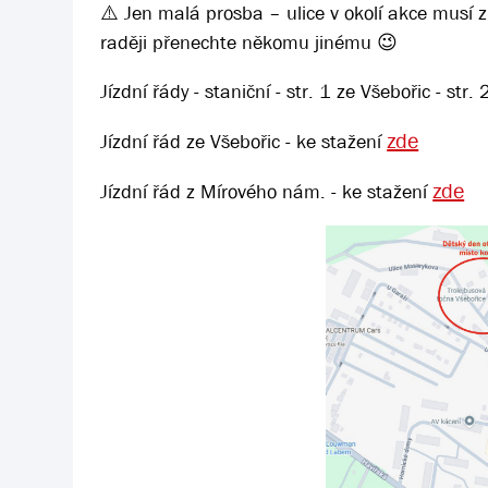
⚠️ Jen malá prosba – ulice v okolí akce musí zů
raději přenechte někomu jinému 😉
Jízdní řády - staniční - str. 1 ze Všebořic - st
zde
Jízdní řád ze Všebořic - ke stažení
zde
Jízdní řád z Mírového nám. - ke stažení