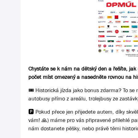
Chystáte se k nám na dětský den a řešíte, jak
počet míst omezený a nasedněte rovnou na his
🎟️ Historická jízda jako bonus zdarma? To se
autobusy přímo z areálu, trolejbusy ze zastávky
🅿️ Pokud přece jen přijedete autem, díky skvě
vám! 🙏) máme pro vás připravené přilehlé par
nám dostanete pěšky, nebo právě těmi histori