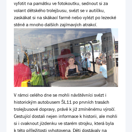
vyfotit na památku ve fotokoutku, sednout si za
volant dětského trolejbusu, svézt se v autíčku,
zaskákat si na skákací farmě nebo vylézt po lezecké
stěně a mnoho dalších zajímavých atrakcí.
V rámci celého dne se mohli návštěvníci svézt i
historickým autobusem ŠL11 po prvních trasách
trolejbusové dopravy, právě k již zmíněnému výročí.
Cestující dostali nejen informace k historii, ale mohli
si i cvaknout jízdenku ve starém strojku, která byla
k této příležitosti vyhotovena. Děti dostávaly
na