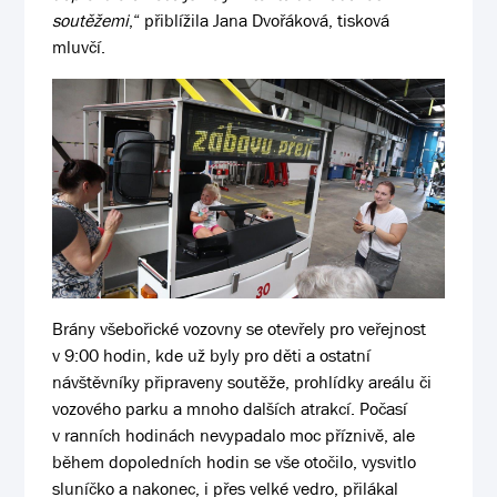
soutěžemi
,“ přiblížila Jana Dvořáková, tisková
mluvčí.
Brány všebořické vozovny se otevřely pro veřejnost
v 9:00 hodin, kde už byly pro děti a ostatní
návštěvníky připraveny soutěže, prohlídky areálu či
vozového parku a mnoho dalších atrakcí. Počasí
v ranních hodinách nevypadalo moc příznivě, ale
během dopoledních hodin se vše otočilo, vysvitlo
sluníčko a nakonec, i přes velké vedro, přilákal