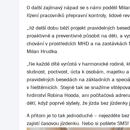
O další zajímavý nápad se s námi podělil Milan 
řízení pracovníků přepravní kontroly, lidově rev
„Již delší dobu běží projekt pravidelných bese
proaktivně a preventivně působit na děti, a v
chování v prostředcích MHD a na zastávkách 
Milan Hrudka.
„Ne každé dítě vyrůstá v harmonické rodině, k
slušnost, poctivost, úcta k osobám, majetku a 
pravidelných besedách na základních a speciá
v Neštěmicích. Stejně tak se snažíme vštěpovat
hrdinství Robina Hooda, ani počítačová adrenal
dětí, když poprvé slyšely, že jízda bez jízdenk
A přitom je to tak jednoduché – nejezděte bez
zajistí časovou jízdenku. Nebo si pošlete SMS!