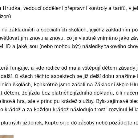
Hrudka, vedoucí oddělení přepravní kontroly a tarifů, v jeh
izorů.
d na základních a speciálních školách, jejichž základním po
ysvětlovat jim znovu a znovu, co je vlastně vnímáno jako z
MHD a jaké jsou (nebo mohou být) následky takového chov
terá funguje, a kde rodiče od mala vštěpují dětem zásady j
další. O všech těchto aspektech se již delší dobu snažíme 
lních školách, konkrétně jsme začali na Základní škole Hl
 dětem, že jízda bez platného jízdního dokladu, čili načer
inová hra, ale v principu krádež služby. Bylo zajímavé sle
y je krádež a za každou krádež následuje trest“ rozvinul Mi
 platných jízdenek, kupte si je do zásoby nebo požádejte r