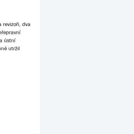
 revizoři, dva
přepravní
a ústní
ně utržil