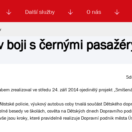
Další služby
O nás
y
v boji s černými pasažér
Autoškola
Od
enku
Smluvní doprava
Výběrová řízení
Jízdné MHD
El. jízdenka (EOS)
Kariéra
Podm
Sdí
em zrealizoval ve středu 24. září 2014 ojedinělý projekt „Smíšen
stské policie, výukový autobus coby trvalá součást Dětského dopr
elné besedy ve školách, osvěta na Dětských dnech Dopravního pod
o vše jsou kroky, které pravidelně realizuje Dopravní podnik města 