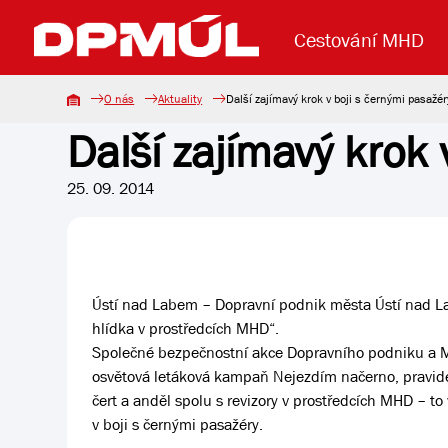
Cestování MHD
O nás
Aktuality
Další zajímavý krok v boji s černými pasažér
Další zajímavý krok 
Uzavření mostu Dr. E. Beneše
Lanová dráha
Základní údaje
Reklama
Aktuality
Koupit jízd
25. 09. 2014
Ústí nad Labem – Dopravní podnik města Ústí nad Lab
hlídka v prostředcích MHD“.
Společné bezpečnostní akce Dopravního podniku a Mě
osvětová letáková kampaň Nejezdím načerno, pravid
čert a anděl spolu s revizory v prostředcích MHD – t
v boji s černými pasažéry.