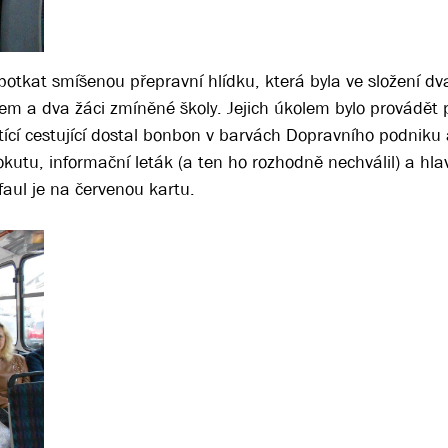
potkat smíšenou přepravní hlídku, která byla ve složení dva
bem a dva žáci zmíněné školy. Jejich úkolem bylo provádět 
atící cestující dostal bonbon v barvách Dopravního podniku 
kutu, informační leták (a ten ho rozhodně nechválil) a hlav
faul je na červenou kartu.