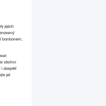
y jejich
menovaný
 jí bonbonem,
ovat
i všichni
 i dospělí
že jel