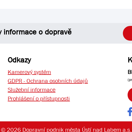
y informace o dopravě
Odkazy
K
Kamerový systém
B
(p
GDPR - Ochrana osobních údajů
Služební informace
Prohlášení o přístupnosti
© 2026 Dopravní podnik města Ústí nad Labem a.s.