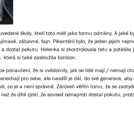
uvedené školy, kteří toto měli jako formu odměny. A jaké byl
ajímavé, zábavné, fajn. Pikantérií bylo, že jeden jejich nej
y a dostal pokutu. Helenka si zkontrolovala tetu a potěšila
která si také zasloužila bonbon.
ce ponaučení, že si uvědomily, jak se lidé mají / nemají ch
nechají pro sebe, ale nasdílí je dál, do své generace, aby s
i, co je a není správné. Zároveň věřím tomu, že se zastydí
 než že dítě zjistí, že soused odnaproti dostal pokutu, proto