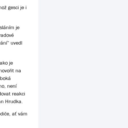
ož gesci je i
sláním je
ávadové
ání“ uvedl
ako je
hovořit na
uboká
no, není
dovat reakci
lan Hrudka.
odiče, ať vám