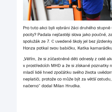
Pro tuto akci byli vybráni žáci druhého stupně 
pocity? Padala nejčastěji slova jako poučné, z
spolužák ze 7. C uvedené školy jel bez jízdenk
Honza potkal svou babičku, Katka kamarádku, 
„Věřím, že si zúčastněné děti odnesly z celé ak
v prostředcích MHD a že si získané poznatky ne
mladí lidé hned zpočátku svého života uvědomil
neplatiči, protože co může být za větší ostudu,
načerno“ dodal Milan Hrudka.