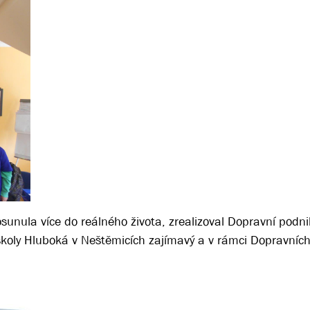
 posunula více do reálného života, zrealizoval Dopravní podni
 školy Hluboká v Neštěmicích zajímavý a v rámci Dopravníc