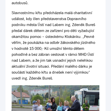
autobusů.
Slavnostnímu křtu předcházela malá charitativní
událost, kdy člen představenstva Dopravního
podniku města Ústí nad Labem ing. Zdeněk Bureš
předal dárek dětem ze zařízení pro děti vyžadující
okamžitou pomoc – ústeckému Klokánku. „Pevně
věřím, že poukázka na odběr žákovského jízdného
v hodnotě 15 000,- Kč umožní těmto dětem
pohodlně a bez zábran cestovat v rámci MHD Ústí
nad Labem, a že jim tak usnadní jejich nelehkou
aktuální životní situaci. Předání malého dárku je
součástí každého křtu a dnešek není výjimkou“
uvedl ing. Zdeněk Bureš.