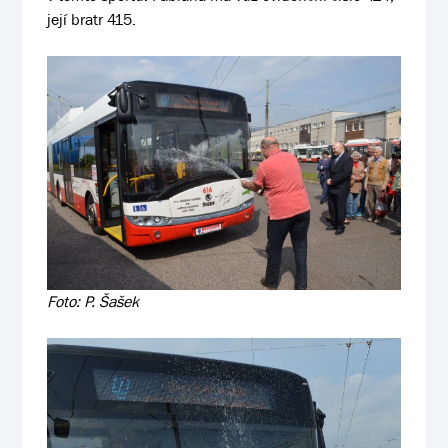
její bratr 415.
Foto: P. Šašek