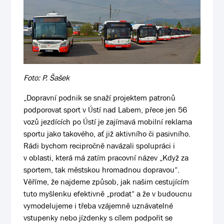
Foto: P. Šašek
„Dopravní podnik se snaží projektem patronů
podporovat sport v Ústí nad Labem, přece jen 56
vozů jezdících po Ústí je zajímavá mobilní reklama
sportu jako takového, ať již aktivního či pasivního.
Rádi bychom recipročně navázali spolupráci i
v oblasti, která má zatím pracovní název „Když za
sportem, tak městskou hromadnou dopravou“.
Věříme, že najdeme způsob, jak našim cestujícím
tuto myšlenku efektivně „prodat“ a že v budoucnu
vymodelujeme i třeba vzájemně uznávatelné
vstupenky nebo jízdenky s cílem podpořit se