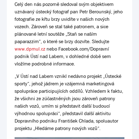
Celý den nás pozorně sledoval svým objektivem
uznávaný ústecký fotograf pan Petr Berounský, jeho
fotografie ze křtu brzy uvidíte v našich nových
vozech. Zároveň se stal také patronem, a sice
plánované letní soutěže „Staň se naším
paparazzim“, o které se brzy dozvíte. Sledujte
www.dpmul.cz
nebo Facebook.com/Dopravní
podnik Ústí nad Labem, v dohledné době sem
vložíme podrobné informace.
„V Ústí nad Labem vznikl nedávno projekt „Ústecké
sporty“, jehož jádrem je vzájemná marketingová
spolupráce participujících oddílů. Vzhledem k faktu,
že všichni ze zúčastněných jsou zároveň patrony
našich vozů, umím si představit další budoucí
výhodnou spolupráci“, představil další aktivitu
Dopravního podniku František Chlada, spoluautor
projektu „Hledáme patrony nových vozů“.