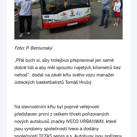
Foto: P. Berounský
„Přál bych si, aby trolejbus přepravoval jen samé
dobré lidi a aby měl spoustu najetých kilometrů bez
nehod“, dodal na závěr křtu svého vozu manažer
ústeckých basketbalistů Tomáš Hrubý.
Na slavnostním křtu byl poprvé veřejnosti
představen první z celkem třiceti pořizovaných
nových autobusů značky IVECO URBANWAY, které
jsou vyrobeny společností Iveco a dodány
společností TEZAS servis a.s. Autobusy jsou pořízeny