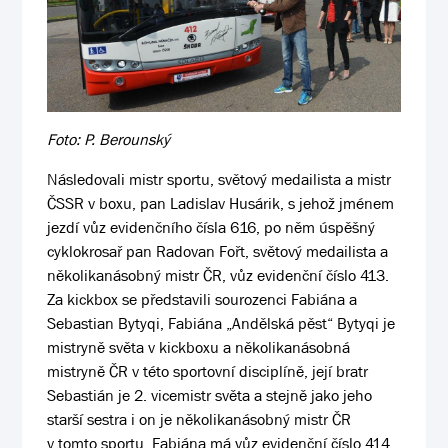
Foto: P. Berounský
Následovali mistr sportu, světový medailista a mistr
ČSSR v boxu, pan Ladislav Husárik, s jehož jménem
jezdí vůz evidenčního čísla 616, po něm úspěšný
cyklokrosař pan Radovan Fořt, světový medailista a
několikanásobný mistr ČR, vůz evidenční číslo 413.
Za kickbox se představili sourozenci Fabiána a
Sebastian Bytyqi, Fabiána „Andělská pěst“ Bytyqi je
mistryně světa v kickboxu a několikanásobná
mistryně ČR v této sportovní disciplíně, její bratr
Sebastián je 2. vicemistr světa a stejně jako jeho
starší sestra i on je několikanásobný mistr ČR
v tomto sportu. Fabiána má vůz evidenční číslo 414,