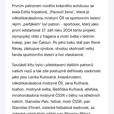
Prvním patronem nového krásného autobusu se
stala Edita Vopatová, „Pavoučí žena“, která je
několikanásobnou mistryní ČR ve sportovním lezení.
Jejím „parťákem“ byl patron - sportovec, který jako
první odstartoval 17. září roku 2014 tento projekt,
olympijský vítěz z Nagana a mistr světa v ledním
hokeji, pan Jan Čaloun. Po jeho boku stál pan René
Révay, zástupce výrobce, shodou okolností velký
fanda sportovního lezení a hor všeobecně.
Součástí křtu bylo i představení dalších patronů
našich vozů a tak zde postupně defilovaly osobnosti
jako jsou Lenka Kulovaná, krasobruslení,
několikanásobná mistryně ČR, Jana Kulhavá,
biatlon, mistryně světa, Bedřiška Kulhavá, atletika,
mnohonásobná mistryně ČSSR v běhu na středních
tratích, Stanislav Pelc, fotbal, mistr ČSSR, pan
Stanislav Ehnert, ústecká fotbalová osobnost, za
ústecké volejbalisty přišel pan Miroslav Přikryl,