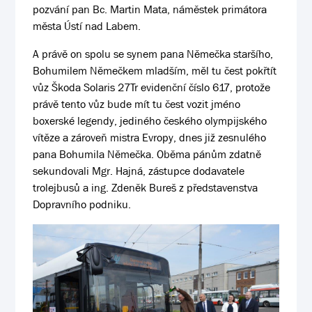
pozvání pan Bc. Martin Mata, náměstek primátora
města Ústí nad Labem.
A právě on spolu se synem pana Němečka staršího,
Bohumilem Němečkem mladším, měl tu čest pokřtít
vůz Škoda Solaris 27Tr evidenční číslo 617, protože
právě tento vůz bude mít tu čest vozit jméno
boxerské legendy, jediného českého olympijského
vítěze a zároveň mistra Evropy, dnes již zesnulého
pana Bohumila Němečka. Oběma pánům zdatně
sekundovali Mgr. Hajná, zástupce dodavatele
trolejbusů a ing. Zdeněk Bureš z představenstva
Dopravního podniku.