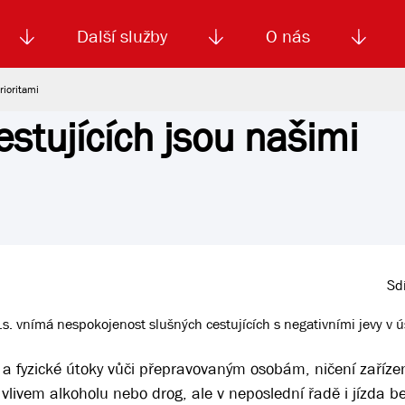
Další služby
O nás
rioritami
stujících jsou našimi
Autoškola
Od
enku
Smluvní doprava
Výběrová řízení
Jízdné MHD
El. jízdenka (EOS)
Kariéra
Podm
Sdí
. vnímá nespokojenost slušných cestujících s negativními jevy v 
í a fyzické útoky vůči přepravovaným osobám, ničení zařízen
livem alkoholu nebo drog, ale v neposlední řadě i jízda b