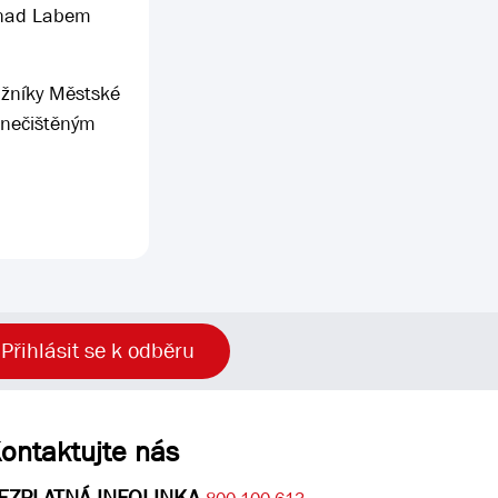
í nad Labem
ážníky Městské
 znečištěným
Přihlásit se k odběru
ontaktujte nás
EZPLATNÁ INFOLINKA