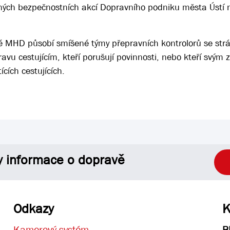
ečných bezpečnostních akcí Dopravního podniku města Úst
ké MHD působí smíšené týmy přepravních kontrolorů se str
ravu cestujícím, kteří porušují povinnosti, nebo kteří svým
cích cestujících.
y informace o dopravě
Odkazy
K
Kamerový systém
B