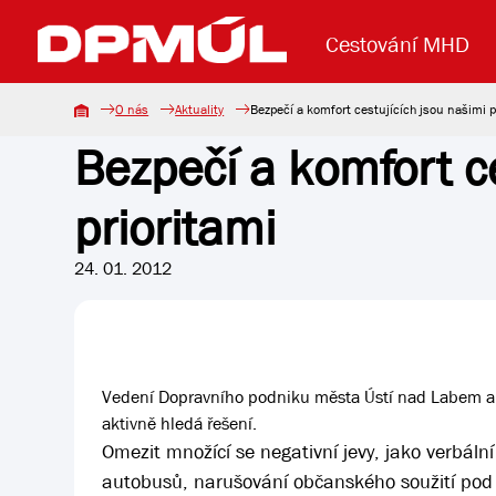
Cestování MHD
O nás
Aktuality
Bezpečí a komfort cestujících jsou našimi p
Bezpečí a komfort ce
Uzavření mostu Dr. E. Beneše
Lanová dráha
Základní údaje
Reklama
Aktuality
Koupit jízd
prioritami
24. 01. 2012
Vedení Dopravního podniku města Ústí nad Labem a.s
aktivně hledá řešení.
Omezit množící se negativní jevy, jako verbáln
autobusů, narušování občanského soužití pod v