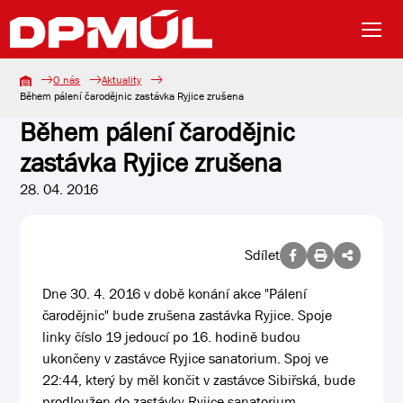
O nás
Aktuality
Během pálení čarodějnic zastávka Ryjice zrušena
Během pálení čarodějnic
zastávka Ryjice zrušena
28. 04. 2016
Sdílet
Dne 30. 4. 2016 v době konání akce "Pálení
čarodějnic" bude zrušena zastávka Ryjice. Spoje
linky číslo 19 jedoucí po 16. hodině budou
ukončeny v zastávce Ryjice sanatorium. Spoj ve
22:44, který by měl končit v zastávce Sibiřská, bude
prodloužen do zastávky Ryjice sanatorium.