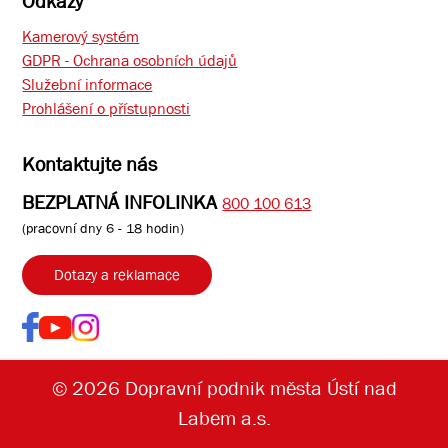
Odkazy
Kamerový systém
GDPR - Ochrana osobních údajů
Služební informace
Prohlášení o přístupnosti
Kontaktujte nás
BEZPLATNÁ INFOLINKA
800 100 613
(pracovní dny 6 - 18 hodin)
Dotazy a reklamace
© 2026 Dopravní podnik města Ústí nad
Labem a.s.