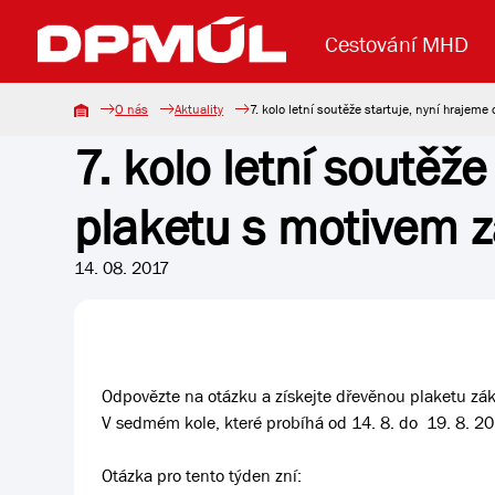
Cestování MHD
O nás
Aktuality
7. kolo letní soutěže startuje, nyní hrajem
7. kolo letní soutěže
Uzavření mostu Dr. E. Beneše
Lanová dráha
Základní údaje
Reklama
Aktuality
Koupit jízd
plaketu s motivem 
14. 08. 2017
Odpovězte na otázku a získejte dřevěnou plaketu zá
V sedmém kole, které probíhá od 14. 8. do 19. 8. 2
Otázka pro tento týden zní: