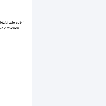
ěžící zde sdělí
ská dřevěnou