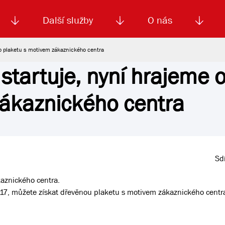
Další služby
O nás
e o plaketu s motivem zákaznického centra
 startuje, nyní hrajeme 
Autoškola
Od
enku
Smluvní doprava
Výběrová řízení
Jízdné MHD
El. jízdenka (EOS)
Kariéra
Podm
zákaznického centra
Sdí
kaznického centra.
017, můžete získat dřevěnou plaketu s motivem zákaznického centr