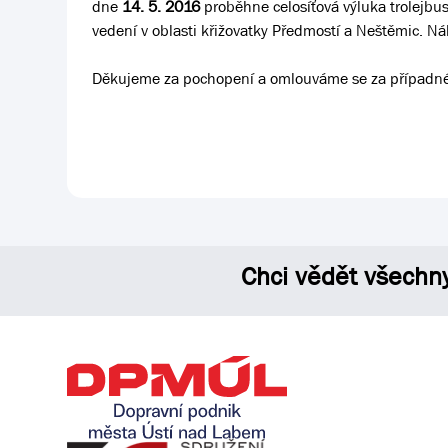
dne
14. 5. 201
6
proběhne celosíťová výluka trolejb
vedení v oblasti křižovatky Předmostí a Neštěmic. N
Děkujeme za pochopení a omlouváme se za případné
Chci vědět všechn