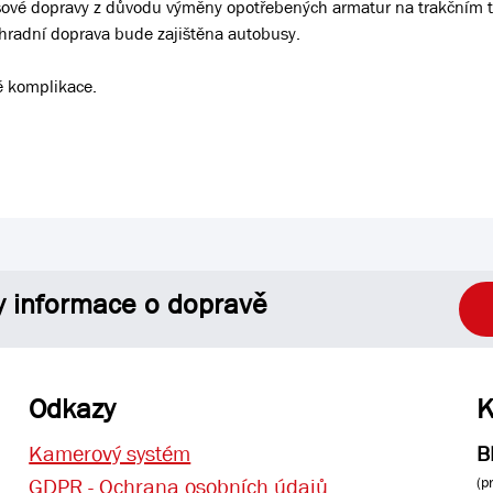
usové dopravy z důvodu výměny opotřebených armatur na trakčním 
áhradní doprava bude zajištěna autobusy.
 komplikace.
y informace o dopravě
Odkazy
K
Kamerový systém
B
(p
GDPR - Ochrana osobních údajů