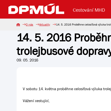
Cestování MHD
O nás
Aktuality
14. 5. 2016 Proběhne celosíťová výluka tro
14. 5. 2016 Proběhn
Uzavření mostu Dr. E. Beneše
Lanová dráha
Základní údaje
Reklama
Aktuality
Koupit jízd
trolejbusové doprav
09. 05. 2016
V sobotu 14. května proběhne celosíťová výluka tro
Vážení cestující,