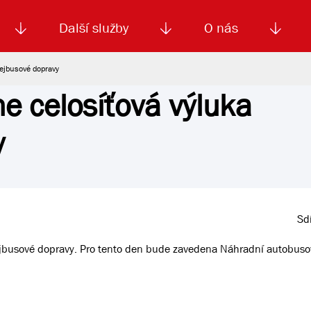
Další služby
O nás
lejbusové dopravy
e celosíťová výluka
Autoškola
Od
enku
Smluvní doprava
Výběrová řízení
Jízdné MHD
El. jízdenka (EOS)
Kariéra
Podm
y
Sdí
lejbusové dopravy. Pro tento den bude zavedena Náhradní autobuso