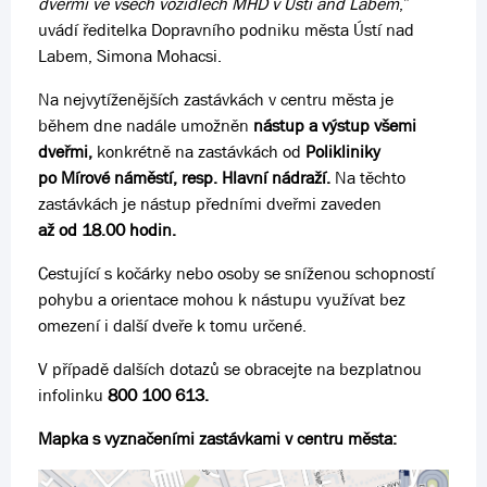
dveřmi ve všech vozidlech MHD v Ústí and Labem
,”
uvádí ředitelka Dopravního podniku města Ústí nad
Labem, Simona Mohacsi.
Na nejvytíženějších zastávkách v centru města je
během dne nadále umožněn
nástup a výstup všemi
dveřmi,
konkrétně na zastávkách od
Polikliniky
po Mírové náměstí, resp. Hlavní nádraží.
Na těchto
zastávkách je nástup předními dveřmi zaveden
až od 18.00 hodin.
Cestující s kočárky nebo osoby se sníženou schopností
pohybu a orientace mohou k nástupu využívat bez
omezení i další dveře k tomu určené.
V případě dalších dotazů se obracejte na bezplatnou
infolinku
800 100 613.
Mapka s vyznačeními zastávkami v centru města: