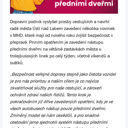
Dopravní podnik vyslyšel prosby cestujících a navrhl
radě města Ústí nad Labem zavedení několika novinek
v MHD, které mají od nového roku zvýšit bezpečnost v
přepravě. Prvním opatřením je zavedení nástupu
předními dveřmi na většině zastávkách města u
trolejbusových linek po celý týden, včetně víkendů a
svátků.
„
Bezpečnost veřejné dopravy stejně jako čistota vozidel
je pro nás prioritou a naším cílem je co nejvíce
zkvalitňovat služby pro naše cestující, a zároveň
ochránit zdraví našich řidičů. Tento krok je
pokračováním již dříve zavedených opatření, kdy je ve
všech autobusech nástup pouze předními dveřmi.
Zmíněný model se nám osvědčil, a pro snadné
cestování jsme sjednotili systém nástupu předními