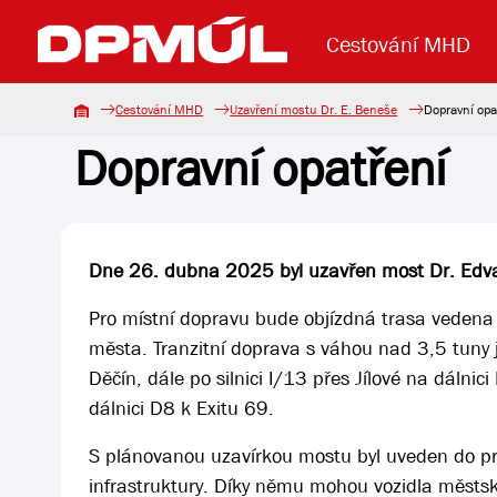
Cestování MHD
Cestování MHD
Uzavření mostu Dr. E. Beneše
Dopravní opa
Dopravní opatření
Uzavření mostu Dr. E. Beneše
Lanová dráha
Základní údaje
Reklama
Aktuality
Koupit jízd
Dne 26. dubna 2025 byl uzavřen most Dr. Edv
Pro místní dopravu bude objízdná trasa vedena 
města. Tranzitní doprava s váhou nad 3,5 tuny 
Děčín, dále po silnici I/13 přes Jílové na dáln
dálnici D8 k Exitu 69.
S plánovanou uzavírkou mostu byl uveden do pro
infrastruktury. Díky němu mohou vozidla městs