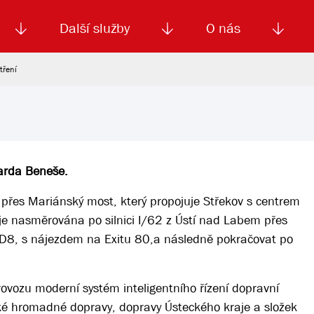
Další služby
O nás
tření
Autoškola
Od
enku
Smluvní doprava
Výběrová řízení
Jízdné MHD
El. jízdenka (EOS)
Kariéra
Podm
arda Beneše.
přes Mariánský most, který propojuje Střekov s centrem
je nasměrována po silnici I/62 z Ústí nad Labem přes
ici D8, s nájezdem na Exitu 80,a následně pokračovat po
vozu moderní systém inteligentního řízení dopravní
ké hromadné dopravy, dopravy Ústeckého kraje a složek