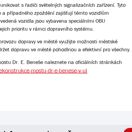
kovat s řadiči světelných signalizačních zařízení. Tyto
e a případného zpoždění zajišťují těmto vozidlům
uvedená vozidla jsou vybavena speciálními OBU
ejich prioritu v rámci dopravního systému.
ho provozu dopravy ve městě využijte možnosti městské
žet dopravu ve městě pohodlnou a efektivní pro všechny.
ostu Dr. E. Beneše naleznete na oficiálních stránkách
ekonstrukce-mostu-dr-e-benese-v-ul