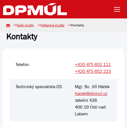
Další služby
Odtahová služba
Kontakty
Kontakty
Telefon
+420 475 652 111
+420 475 652 223
Technický specialista OS
Mgr. Bc. Jiří Háček
hacek@dpmul.cz
Jateční 426
400 19 Ústí nad
Labem