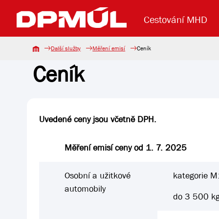
Cestování MHD
Další služby
Měření emisí
Ceník
Ceník
Uzavření mostu Dr. E. Beneše
Lanová dráha
Základní údaje
Reklama
Aktuality
Koupit jízd
Uvedené ceny jsou včetně DPH.
Měření emisí ceny od 1. 7. 2025
Osobní a užitkové
kategorie M
automobily
do 3 500 k