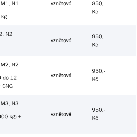
e M1, N1
vznětové
850,-
Kč
 kg
2, N2
950,-
vznětové
Kč
)
e M2, N2
950,-
vznětové
0 do 12
Kč
+ CNG
e M3, N3
950,-
vznětové
000 kg) +
Kč