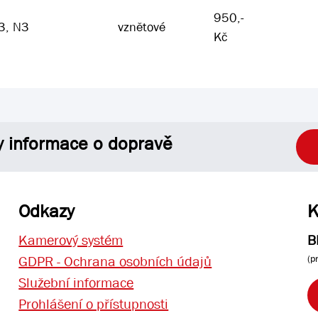
950,-
3, N3
vznětové
Kč
y informace o dopravě
Odkazy
K
Kamerový systém
B
(p
GDPR - Ochrana osobních údajů
Služební informace
Prohlášení o přístupnosti