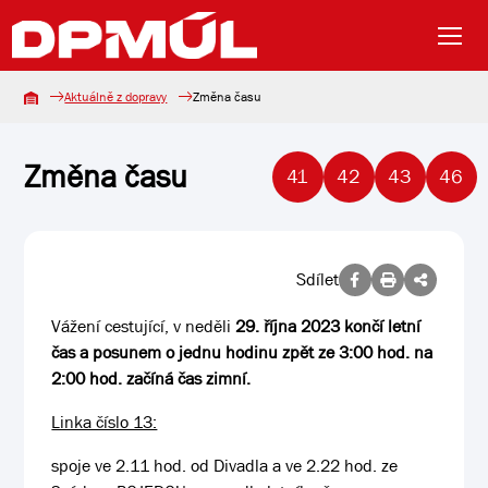
Aktuálně z dopravy
Změna času
Změna času
41
42
43
46
Sdílet
Vážení cestující, v neděli
29. října 2023 končí letní
čas a posunem o jednu hodinu zpět ze 3:00 hod. na
2:00 hod. začíná čas zimní.
Linka číslo 13:
spoje ve 2.11 hod. od Divadla a ve 2.22 hod. ze