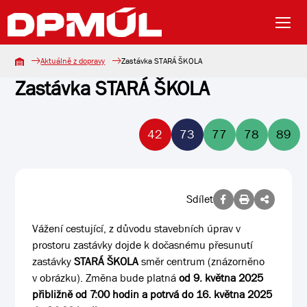
Aktuálně z dopravy
Zastávka STARÁ ŠKOLA
Zastávka STARÁ ŠKOLA
42
73
77
78
89
Sdílet
Vážení cestující, z důvodu stavebních úprav v
prostoru zastávky dojde k dočasnému přesunutí
zastávky
STARÁ ŠKOLA
směr centrum (znázorněno
v obrázku). Změna bude platná
od 9. května 2025
přibližně od 7:00 hodin a potrvá do 16. května 2025