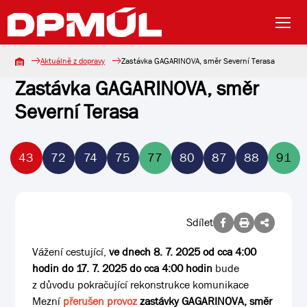
Aktuálně z dopravy
Zastávka GAGARINOVA, směr Severní Terasa
Zastávka GAGARINOVA, směr
Severní Terasa
43
72
74
75
77
80
87
88
91
Sdílet
Vážení cestující,
ve dnech 8. 7. 2025 od cca 4:00
hodin do 17. 7. 2025 do cca 4:00 hodin
bude
z důvodu pokračující rekonstrukce komunikace
Mezní
přerušen provoz
zastávky GAGARINOVA, směr