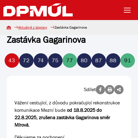
Aktuálně z dopravy
Zastávka Gagarinova
Zastávka Gagarinova
43
72
74
75
77
80
87
88
91
Sdílet
Vážení cestující, z důvodu pokračující rekonstrukce
komunikace Mezní bude
od 18.8.2025 do
22.8.2025, zrušena zastávka Gagarinova směr
Mírová.
Děkujeme za pochopení